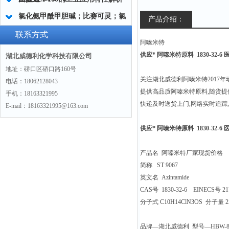
氯化氨甲酰甲胆碱；比赛可灵；氯
产品介绍：
贝胆碱“590-63-6“
联系方式
阿嗪米特
供应* 阿嗪米特原料 1830-32-6
湖北威德利化学科技有限公司
地址：硚口区硚口路160号
关注湖北威德利阿嗪米特2017年
电话：18062128043
提供高品质阿嗪米特原料,随货提
手机：18163321995
快递及时送货上门,网络实时追踪
E-mail：18163321995@163.com
供应* 阿嗪米特原料 1830-32-6
产品名 阿嗪米特厂家现货价格
简称 ST 9067
英文名 Azintamide
CAS号 1830-32-6 EINECS号 217
分子式 C10H14ClN3OS 分子量 25
品牌—湖北威德利 型号—HBW-80