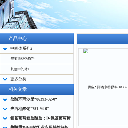
产品中心
中间体系列2
羧苄西林钠原料
其他中间体1
更多分类
相关文章
盐酸环丙沙星“86393-32-0“
夫西地酸钠“751-94-0“
氨基葡萄糖盐酸盐；D-氨基葡萄糖
盐酸盐“66-84-2“
曲拉通X-100的工业应用特性解析