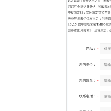
达古霉素；盐酸达巴万星；醋酸
阿尼芬净;磺达肝癸钠；磷酸泰地
安斯菌素P3；塞拉菌素/西拉菌
美登醇;盐酸伊伐布雷定 ；利奥
3,3',5,5'-四甲基联苯胺/TMB/54827
茴香霉素;潮霉素B；纽莫康定；
产品：
您的单位：
您的姓名：
联系电话：