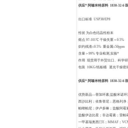
供应* 阿嗪米特原料 1830-32-6
出口标准 USP38/EP8
性状 为白色结晶性粉末
熔点 97-101℃ 干燥失重＜0.5%
炽灼残渣≤0.5% 重金属≤50ppm
含量＞99% 专业检测,实验*
作用 现货用于外贸出口、科学
包装 10KG/纸板桶 遮光干燥密
供应* 阿嗪米特原料 1830-32-6
优势新品—替加环素;盐酸米诺环
西沙比利；依鲁替尼；恩格列净
帕唑帕尼；伊卢多啉；盐酸阿霉
盐酸伊达比星；非达霉素；雷帕
一甲基瑞奥西汀E；MMAF；VC