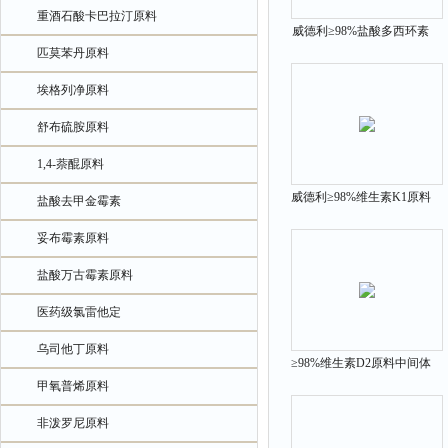
重酒石酸卡巴拉汀原料
威德利≥98%盐酸多西环素
匹莫苯丹原料
原料中间体
埃格列净原料
舒布硫胺原料
1,4-萘醌原料
威德利≥98%维生素K1原料
盐酸去甲金霉素
中间体 现货 84-80-0
妥布霉素原料
盐酸万古霉素原料
医药级氯雷他定
乌司他丁原料
≥98%维生素D2原料中间体
甲氧普烯原料
用于科研 50-14-6
非泼罗尼原料