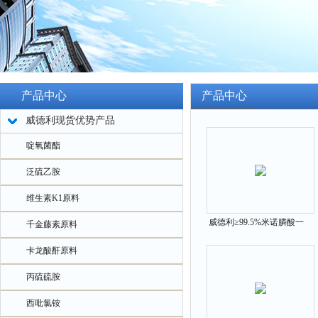
产品中心
产品中心
威德利现货优势产品
啶氧菌酯
泛硫乙胺
维生素K1原料
威德利≥99.5%米诺膦酸一
千金藤素原料
水物原料 中间体 155648-
卡龙酸酐原料
60-5
丙硫硫胺
西吡氯铵