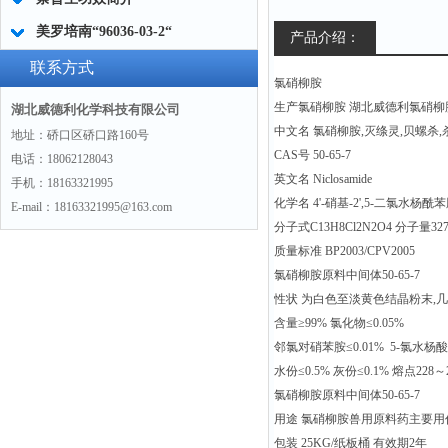
美罗培南“96036-03-2“
产品介绍：
联系方式
氯硝柳胺
生产氯硝柳胺 湖北威德利氯硝柳
湖北威德利化学科技有限公司
中文名 氯硝柳胺,灭绦灵,贝螺杀,
地址：硚口区硚口路160号
CAS号 50-65-7
电话：18062128043
英文名 Niclosamide
手机：18163321995
化学名 4'-硝基-2',5-二氯水杨酰
E-mail：18163321995@163.com
分子式C13H8Cl2N2O4 分子量327.
质量标准 BP2003/CPV2005
氯硝柳胺原料中间体50-65-7
性状 为白色至淡黄色结晶粉末,几乎
含量≥99% 氯化物≤0.05%
邻氯对硝苯胺≤0.01% 5-氯水杨酸≤
水份≤0.5% 灰份≤0.1% 熔点228～
氯硝柳胺原料中间体50-65-7
用途 氯硝柳胺兽用原料药主要
包装 25KG/纸板桶 有效期2年