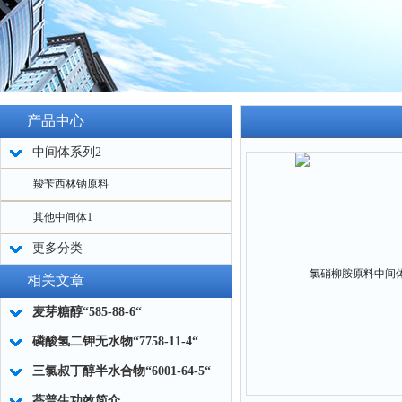
产品中心
中间体系列2
羧苄西林钠原料
其他中间体1
更多分类
相关文章
麦芽糖醇“585-88-6“
磷酸氢二钾无水物“7758-11-4“
三氯叔丁醇半水合物“6001-64-5“
萘普生功效简介