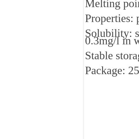
Melting po
Properties: 
Solubility: 
0.3mg/l in w
Stable stor
Package: 2