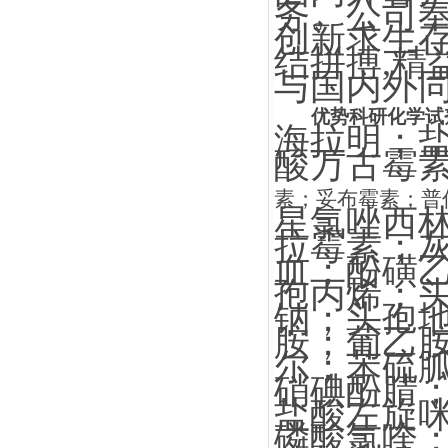
务。公司
创新求生存
结拼搏,精
与国内外同
优势科研化学试
海拉明；
酸万古霉
素；妥布霉素；普
星氯唑西
拉霉素；
血；酚磺
孢丙烯；
钠；头孢
胺；葡乙
尔；苯硫
硝碘酚腈
盐酸左旋
磷酸氯喹