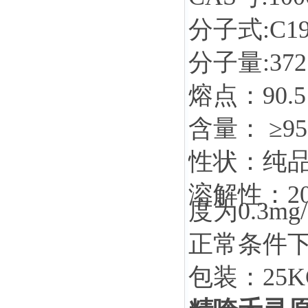
分子式:
C1
分子量:
372
熔点：
90.
含量： ≥9
性状：纯
溶解性：2
度为0.3mg
正常条件
包装：25K