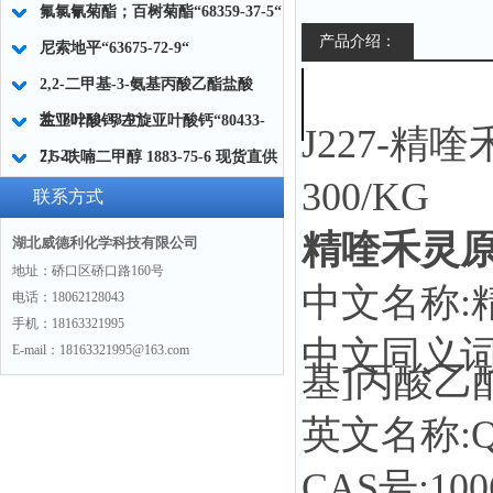
氟氯氰菊酯；百树菊酯“68359-37-5“
产品介绍：
尼索地平“63675-72-9“
2,2-二甲基-3-氨基丙酸乙酯盐酸
盐“80253-38-9“
左亚叶酸钙/左旋亚叶酸钙“80433-
J227-精喹禾
71-2“
2,5-呋喃二甲醇 1883-75-6 现货直供
300/KG
威德利全球速递
联系方式
精喹禾灵原料 
湖北威德利化学科技有限公司
地址：硚口区硚口路160号
中文名称:
电话：18062128043
手机：18163321995
中文同义词:(
E-mail：18163321995@163.com
基]丙酸乙
英文名称:
Q
CAS号:
100