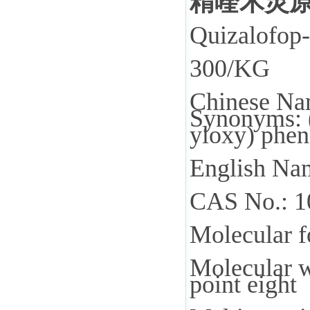
精喹禾灵原料 
Quizalofop-
300/KG
Chinese Na
Synonyms: (
yloxy) phen
English Nam
CAS No.: 1
Molecular 
Molecular w
point eight