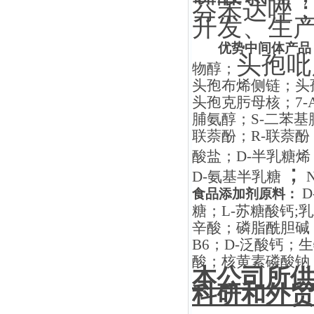
芬苯达唑
开发、生
优势中间体产品
头孢吡
物醇；
头孢布烯侧链；头
头孢克肟母核；7-
脯氨醇；S-二苯基脯
联萘酚；R-联萘酚
酸盐；D-半乳糖烯
；
D-氨基半乳糖
D
食品添加剂原料：
糖；L-苏糖酸钙
辛酸；磷脂酰胆碱
B6；D-泛酸钙；
酸；核黄素磷酸钠
本公司所
科研和外