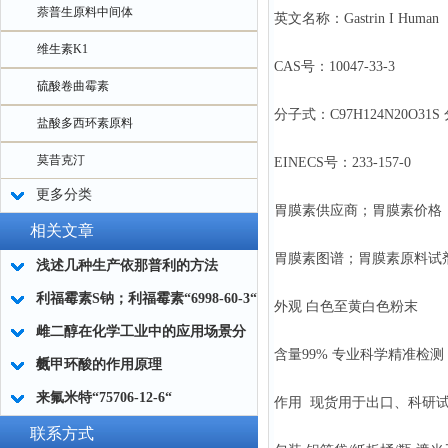
萘普生原料中间体
英文名称：Gastrin I Human
维生素K1
CAS号：10047-33-3
硫酸卷曲霉素
分子式：C97H124N20O31S 
盐酸多西环素原料
莫昔克汀
EINECS号：233-157-0
更多分类
胃膜素供应商；胃膜素价格
相关文章
胃膜素图谱；胃膜素原料试
浅述几种生产依那普利的方法
利福霉素S钠；利福霉素“6998-60-3“
外观 白色至黄白色粉末
雌二醇在化学工业中的应用场景分
含量99% 专业科学精准检测
析
氨甲环酸的作用原理
来氟米特“75706-12-6“
作用 现货用于出口、科研
联系方式