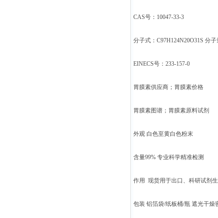
CAS号：10047-33-3
分子式：C97H124N20O31S 分子量
EINECS号：233-157-0
胃膜素供应商；胃膜素价格
胃膜素图谱；胃膜素原料试剂
外观 白色至黄白色粉末
含量99% 专业科学精准检测
作用 现货用于出口、科研试剂
包装 铝箔袋/纸板桶/瓶 遮光干