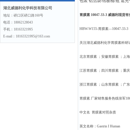
包装 铝箔袋/纸板桶/瓶 遮
湖北威德利化学科技有限公司
胃膜素 10047-33-3 威德利现
地址：硚口区硚口路160号
电话：18062128043
HBW-W155-胃膜素—10047-33-3
手机：18163321995
E-mail：18163321995@163.com
关注湖北威德利化学胃膜素科研
北京胃膜素 ；安徽胃膜素 ；上
江苏胃膜素 ；四川胃膜素 ；重
浙江胃膜素 ；山东胃膜素 ；广
胃膜素 厂家销售服务热线张军186o
中文名 胃膜素对照杂
英文名称：Gastrin I Human