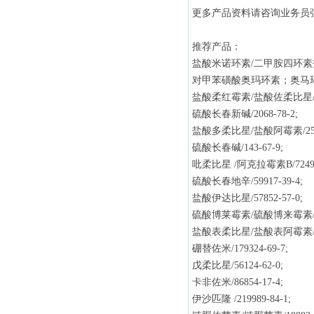
更多产品资料请咨询业务员
推荐产品：
盐酸米诺环素/二甲胺四环素盐酸盐
对甲苯磺酸奥玛环素；奥马环素/1
盐酸柔红霉素/盐酸佐柔比星/235
硫酸长春新碱/2068-78-2;
盐酸多柔比星/盐酸阿霉素/25316
硫酸长春碱/143-67-9;
吡柔比星 /阿克拉霉素B/72496-
硫酸长春地辛/59917-39-4;
盐酸伊达比星/57852-57-0;
硫酸博莱霉素/硫酸博来霉素/904
盐酸表柔比星/盐酸表阿霉素/563
硼替佐米/179324-69-7;
戊柔比星/56124-62-0;
卡非佐米/86854-17-4;
伊沙匹隆 /219989-84-1;