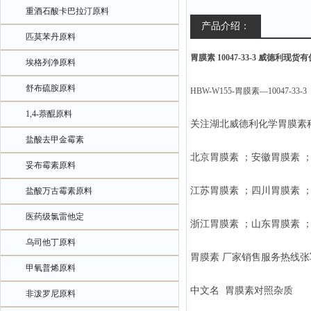
重酒石酸卡巴拉汀原料
产品介绍：
匹莫苯丹原料
胃膜素 10047-33-3 威德利现
埃格列净原料
舒布硫胺原料
HBW-W155-胃膜素—10047-33-3
1,4-萘醌原料
关注湖北威德利化学胃膜素
盐酸去甲金霉素
北京胃膜素 ；安徽胃膜素 
妥布霉素原料
江苏胃膜素 ；四川胃膜素 
盐酸万古霉素原料
医药级氯雷他定
浙江胃膜素 ；山东胃膜素 
乌司他丁原料
胃膜素 厂家销售服务热线张军18
甲氧普烯原料
中文名 胃膜素对
非泼罗尼原料