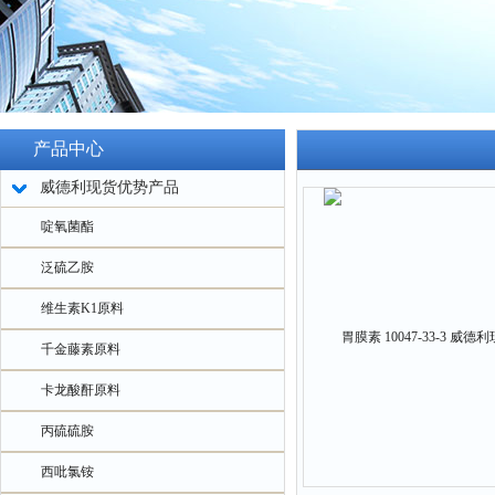
产品中心
威德利现货优势产品
啶氧菌酯
泛硫乙胺
维生素K1原料
千金藤素原料
卡龙酸酐原料
丙硫硫胺
西吡氯铵