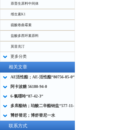
萘普生原料中间体
维生素K1
硫酸卷曲霉素
盐酸多西环素原料
莫昔克汀
更多分类
相关文章
AE活性酯；AE-活性酯“80756-85-0“
阿卡波糖 56180-94-0
6-氯嘌呤“87-42-3“
多库酯钠；珀酸二辛酯钠盐“577-11-
7“
博舒替尼；博舒替尼一水
物“918639-08-4“
联系方式