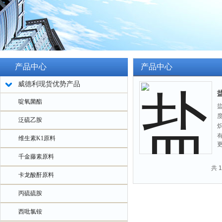
产品中心
产品中心
威德利现货优势产品
啶氧菌酯
度
泛硫乙胺
炽
维生素K1原料
千金藤素原料
共 
卡龙酸酐原料
丙硫硫胺
西吡氯铵