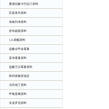
重酒石酸卡巴拉汀原料
匹莫苯丹原料
埃格列净原料
舒布硫胺原料
1,4-萘醌原料
盐酸去甲金霉素
妥布霉素原料
盐酸万古霉素原料
医药级氯雷他定
乌司他丁原料
甲氧普烯原料
非泼罗尼原料