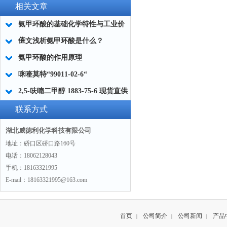
相关文章
氨甲环酸的基础化学特性与工业价
值
一文浅析氨甲环酸是什么？
氨甲环酸的作用原理
咪喹莫特“99011-02-6“
2,5-呋喃二甲醇 1883-75-6 现货直供
威德利全球速递
联系方式
湖北威德利化学科技有限公司
地址：硚口区硚口路160号
电话：18062128043
手机：18163321995
E-mail：18163321995@163.com
首页
公司简介
公司新闻
产品
|
|
|