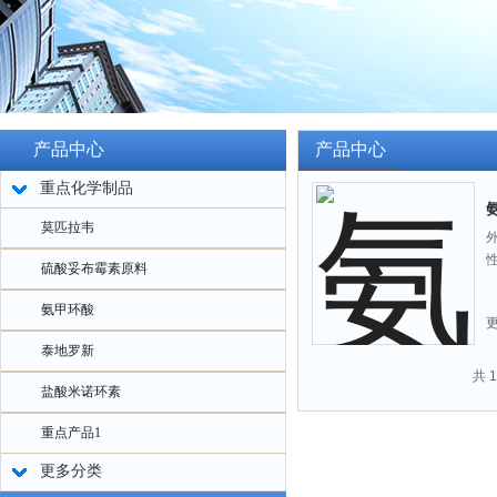
产品中心
产品中心
重点化学制品
莫匹拉韦
性
硫酸妥布霉素原料
氨甲环酸
泰地罗新
共 
盐酸米诺环素
重点产品1
更多分类