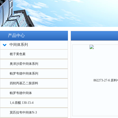
产品中心
中间体系列
栀子黄色素
奥泽沙星中间体系列
帕罗韦德中间体系列
四羟丙基乙二胺原料
帕罗韦德中间体
1,4-萘醌 130-15-4
莫匹拉韦中间体N-3