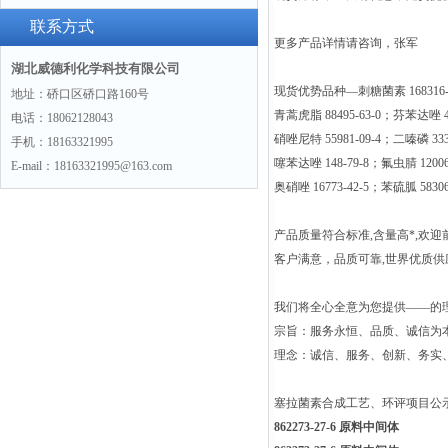
联系方式
更多产品详情请咨询，张军
湖北威德利化学科技有限公司
现货优势品种—刺糖菌素 168316-95-
地址：硚口区硚口路160号
青蒿虎脂 88495-63-0；芬苯达唑 43
电话：18062128043
硝唑尼特 55981-09-4；二嗪磷 333
手机：18163321995
噻苯达唑 148-79-8；氟虫腈 12006
E-mail：18163321995@163.com
奥硝唑 16773-42-5；苯硫胍 5830
产品质量符合标准,含量高*,欢迎
客户满意，品质可靠,世界优质
我们将全心全意为您提供——的
宗旨：服务永恒、品质、诚信为本
理念：诚信、服务、创新、务实
塞拉菌素合成工艺、环评项目公
862273-27-6 原料中间体