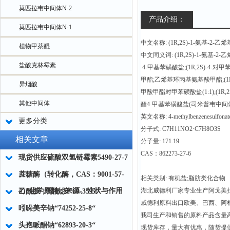
莫匹拉韦中间体N-2
产品介绍：
莫匹拉韦中间体N-1
中文名称: (1R,2S)-1-氨基-
植物甲萘醌
中文同义词: (1R,2S)-1-氨基-
盐酸克林霉素
4-甲基苯磺酸盐;(1R,2S)-4-对
甲酯;乙烯基环丙基氨基酸甲酯;(1R,2
异烟酸
甲酸甲酯对甲苯磺酸盐(1:1);(1R,
其他中间体
酯4-甲基苯磺酸盐(司米普韦中间体
英文名称: 4-methylbenzenesulfonat
更多分类
分子式: C7H11NO2·C7H8O3S
相关文章
分子量: 171.19
CAS：862273-27-6
现货供应硫酸双氢链霉素5490-27-7
蔗糖酶（转化酶，CAS：9001-57-
相关类别: 有机盐;脂肪类化合物
4）化学原料：来源、性状与作用
湖北威德利厂家专业生产阿戈美
乙酰胺；醋酰胺“60-35-5“
威德利原料出口欧美、巴西、阿根
吲哚美辛钠“74252-25-8“
我司生产和销售的原料产品含量
头孢哌酮钠“62893-20-3“
现货库存，量大有优惠，随货提