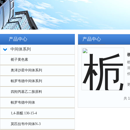
产品中心
产品中心
中间体系列
栀
栀子黄色素
栀
溶
奥泽沙星中间体系列
价
帕罗韦德中间体系列
四羟丙基乙二胺原料
共 
帕罗韦德中间体
1,4-萘醌 130-15-4
莫匹拉韦中间体N-3