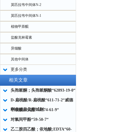
莫匹拉韦中间体N-2
莫匹拉韦中间体N-1
植物甲萘醌
盐酸克林霉素
异烟酸
其他中间体
更多分类
相关文章
头孢哌酮；头孢哌酮酸“62893-19-0“
D-扁桃酸/R-扁桃酸“611-71-2“威德
利专精品化学试剂
甲磺酸加贝酯“56974-61-9“
对氯间甲酚“59-50-7“
乙二胺四乙酸；依地酸;EDTA“60-