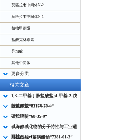
莫匹拉韦中间体N-2
莫匹拉韦中间体N-1
植物甲萘醌
盐酸克林霉素
异烟酸
其他中间体
更多分类
相关文章
1,3-二甲基丁胺盐酸盐;4-甲基-2-戊
胺盐酸盐“71776-70-0“
吡氟草胺“83164-33-4“
磺胺嘧啶“68-35-9“
碘海醇碘化物的分子特性与工业适
配性
月桂酰羟yi基磺酸钠“7381-01-3“