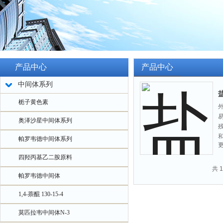
产品中心
产品中心
中间体系列
栀子黄色素
易
奥泽沙星中间体系列
残
和
帕罗韦德中间体系列
四羟丙基乙二胺原料
共 
帕罗韦德中间体
1,4-萘醌 130-15-4
莫匹拉韦中间体N-3