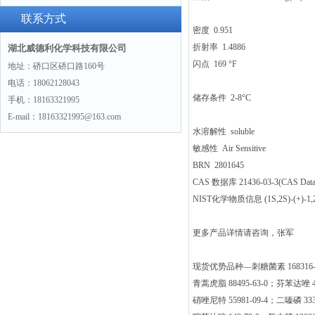
景
联系方式
密度 0.951
折射率 1.4886
湖北威德利化学科技有限公司
闪点 169 °F
地址：硚口区硚口路160号
电话：18062128043
储存条件 2-8°C
手机：18163321995
E-mail：18163321995@163.com
水溶解性 soluble
敏感性 Air Sensitive
BRN 2801645
CAS 数据库 21436-03-3(CAS DataB
NIST化学物质信息 (1S,2S)-(+)-1,2-D
更多产品详情请咨询，张军
现货优势品种—刺糖菌素 168316-95-
青蒿虎脂 88495-63-0；芬苯达唑 43
硝唑尼特 55981-09-4；二嗪磷 333