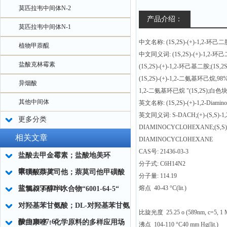
莫匹拉韦中间体N-2
产品介绍：
莫匹拉韦中间体N-1
中文名称: (1S,2S)-(+)-1,2-环己
植物甲萘醌
中文同义词: (1S,2S)-(+)-1,2-环
盐酸克林霉素
(1S,2S)-(+)-1,2-环己基二胺;(1S,2
(1S,2S)-(+)-1,2-二氨基环己烷,98%
异烟酸
1,2-二氨基环已烷 "(1S,2S);白
其他中间体
英文名称: (1S,2S)-(+)-1,2-Diamino
英文同义词: S-DACH;(+)-(S,S)-1,
更多分类
DIAMINOCYCLOHEXANE;(S,S)-
相关文章
DIAMINOCYCLOHEXANE
CAS号: 21436-03-3
盐酸去甲金霉素；盐酸地美环
分子式: C6H14N2
素“64-73-3“
甲磺酸萘莫司他；萘莫司他甲磺酸
分子量: 114.19
盐“82956-11-4“
熔点 40-43 °C(lit.)
三氯叔丁醇半水合物“6001-64-5“
对羟基苯甘氨酸；DL-对羟基苯甘氨
比旋光度 25.25 o (589nm, c=5, 1 
酸“938-97-6“
伊曲康唑：化学原料的多样应用场
沸点 104-110 °C40 mm Hg(lit.)