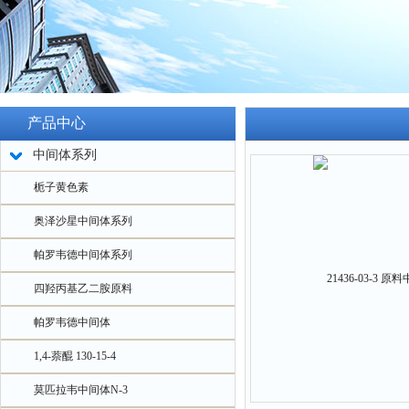
产品中心
中间体系列
栀子黄色素
奥泽沙星中间体系列
帕罗韦德中间体系列
四羟丙基乙二胺原料
帕罗韦德中间体
1,4-萘醌 130-15-4
莫匹拉韦中间体N-3