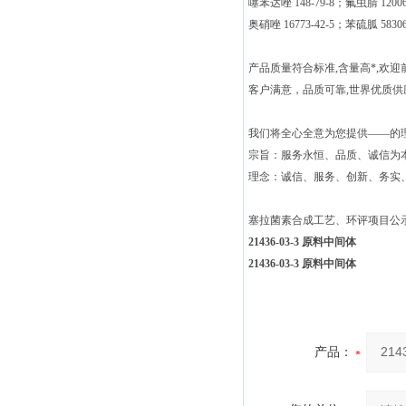
噻苯达唑 148-79-8；氟虫腈 12006
奥硝唑 16773-42-5；苯硫胍 5830
产品质量符合标准,含量高*,欢迎
客户满意，品质可靠,世界优质
我们将全心全意为您提供——的
宗旨：服务永恒、品质、诚信为本
理念：诚信、服务、创新、务实
塞拉菌素合成工艺、环评项目公
21436-03-3 原料中间体
21436-03-3 原料中间体
产品：