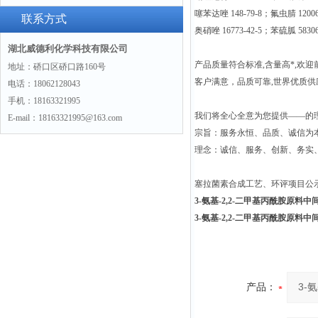
噻苯达唑 148-79-8；氟虫腈 12006
联系方式
奥硝唑 16773-42-5；苯硫胍 5830
湖北威德利化学科技有限公司
产品质量符合标准,含量高*,欢迎
地址：硚口区硚口路160号
客户满意，品质可靠,世界优质
电话：18062128043
手机：18163321995
我们将全心全意为您提供——的
E-mail：18163321995@163.com
宗旨：服务永恒、品质、诚信为本
理念：诚信、服务、创新、务实
塞拉菌素合成工艺、环评项目公
3-氨基-2,2-二甲基丙酰胺原料中间体3
3-氨基-2,2-二甲基丙酰胺原料中间体3
产品：