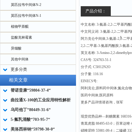
莫匹拉韦中间体N-2
产品介绍：
莫匹拉韦中间体N-1
中文名称: 3-氨基-2,2-二甲基丙
植物甲萘醌
中文同义词: 3-氨基-2,2-二甲基丙
盐酸克林霉素
阿力克仑中间体;3-氨基-2,2-二
2,2-二甲基-3-氨基丙酰胺;3-氨基-
异烟酸
英文名称: 3-Amino-2,2-dimethylpr
其他中间体
CAS号: 324763-51-1
分子式: C5H12N2O
更多分类
分子量: 116.16
相关文章
EINECS号:
阿利克仑;原料药中间体;氮化合物;阿利
替诺昔康“59804-37-4“
医药中间体;医药原料
曲拉通X-100的工业应用特性解析
更多产品详情请咨询，张军
乌司他丁“80449-31-6“
现货优势品种—刺糖菌素 168316-95-
5-氟乳清酸“703-95-7“
青蒿虎脂 88495-63-0；芬苯达唑 43
美洛西林钠“59798-30-0“
硝唑尼特 55981-09-4；二嗪磷 333