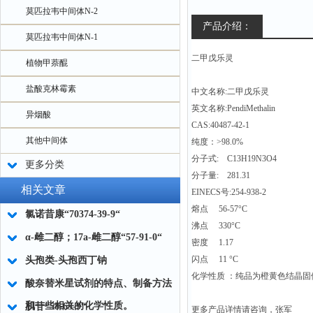
莫匹拉韦中间体N-2
产品介绍：
莫匹拉韦中间体N-1
二甲戊乐灵
植物甲萘醌
盐酸克林霉素
中文名称:二甲戊乐灵
英文名称:PendiMethalin
异烟酸
CAS:40487-42-1
其他中间体
纯度：>98.0%
分子式: C13H19N3O4
更多分类
分子量: 281.31
相关文章
EINECS号:254-938-2
熔点 56-57°C
氯诺昔康“70374-39-9“
沸点 330°C
α-雌二醇；17a-雌二醇“57-91-0“
密度 1.17
闪点 11 °C
头孢类-头孢西丁钠
化学性质 ：纯品为橙黄色结晶固
酸奈替米星试剂的特点、制备方法
和一些相关的化学性质。
肌苷“58-63-9“
更多产品详情请咨询，张军