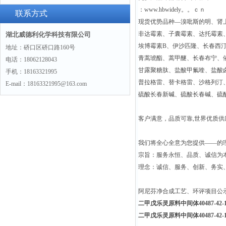
：www.hbwidely。。ｃｎ
联系方式
现货优势品种—溴吡斯的明、肾
非达霉素、子囊霉素、达托霉素
湖北威德利化学科技有限公司
埃博霉素B、伊沙匹隆、长春西
地址：硚口区硚口路160号
青蒿琥酯、蒿甲醚、长春布宁、
电话：18062128043
甘露聚糖肽、盐酸甲氟喹、盐酸
手机：18163321995
普拉格雷、替卡格雷、沙格列汀
E-mail：18163321995@163.com
硫酸长春新碱、硫酸长春碱、硫
客户满意，品质可靠,世界优质
我们将全心全意为您提供——的
宗旨：服务永恒、品质、诚信为本
理念：诚信、服务、创新、务实
阿尼芬净合成工艺、环评项目公
二甲戊乐灵原料中间体40487-42-
二甲戊乐灵原料中间体40487-42-