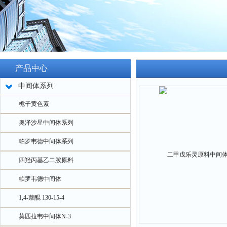
产品中心
中间体系列
栀子黄色素
奥泽沙星中间体系列
帕罗韦德中间体系列
四羟丙基乙二胺原料
帕罗韦德中间体
1,4-萘醌 130-15-4
莫匹拉韦中间体N-3