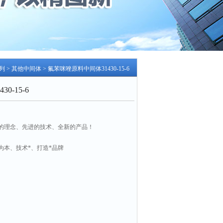
列
>
其他中间体
> 氟苯咪唑原料中间体31430-15-6
0-15-6
的理念、先进的技术、全新的产品！
为本、技术*、打造*品牌
实、团结
6