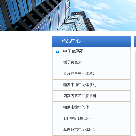
产品中心
中间体系列
栀子黄色素
奥泽沙星中间体系列
帕罗韦德中间体系列
四羟丙基乙二胺原料
帕罗韦德中间体
1,4-萘醌 130-15-4
莫匹拉韦中间体N-3