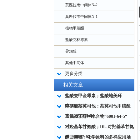
莫匹拉韦中间体N-2
莫匹拉韦中间体N-1
植物甲萘醌
盐酸克林霉素
异烟酸
其他中间体
更多分类
相关文章
盐酸去甲金霉素；盐酸地美环
素“64-73-3“
甲磺酸萘莫司他；萘莫司他甲磺酸
盐“82956-11-4“
三氯叔丁醇半水合物“6001-64-5“
对羟基苯甘氨酸；DL-对羟基苯甘氨
酸“938-97-6“
伊曲康唑：化学原料的多样应用场