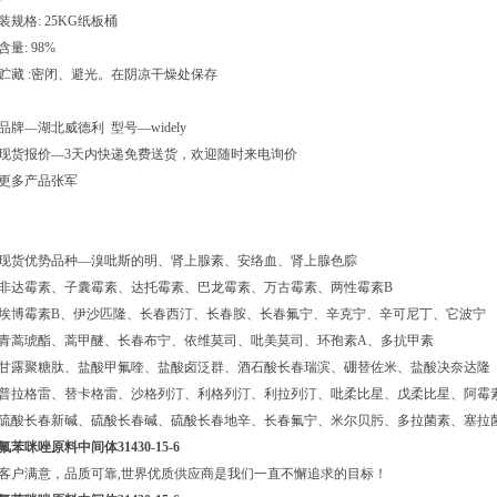
装规格: 25KG纸板桶
含量: 98%
贮藏 :密闭、避光。在阴凉干燥处保存
品牌—湖北威德利 型号—widely
现货报价—3天内快递免费送货，欢迎随时来电询价
更多产品张军
现货优势品种—溴吡斯的明、肾上腺素、安络血、肾上腺色腙
非达霉素、子囊霉素、达托霉素、巴龙霉素、万古霉素、两性霉素B
埃博霉素B、伊沙匹隆、长春西汀、长春胺、长春氟宁、辛克宁、辛可尼丁、它波宁
青蒿琥酯、蒿甲醚、长春布宁、依维莫司、吡美莫司、环孢素A、多抗甲素
甘露聚糖肽、盐酸甲氟喹、盐酸卤泛群、酒石酸长春瑞滨、硼替佐米、盐酸决奈达隆
普拉格雷、替卡格雷、沙格列汀、利格列汀、利拉列汀、吡柔比星、戊柔比星、阿霉
硫酸长春新碱、硫酸长春碱、硫酸长春地辛、长春氟宁、米尔贝肟、多拉菌素、塞拉
氟苯咪唑原料中间体31430-15-6
客户满意，品质可靠,世界优质供应商是我们一直不懈追求的目标！