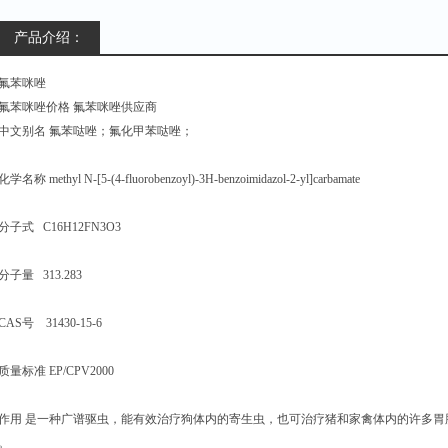
产品介绍：
氟苯咪唑
氟苯咪唑价格 氟苯咪唑供应商
中文别名 氟苯哒唑；氟化甲苯哒唑；
化学名称 methyl N-[5-(4-fluorobenzoyl)-3H-benzoimidazol-2-yl]carbamate
分子式 C16H12FN3O3
分子量 313.283
CAS号 31430-15-6
质量标准 EP/CPV2000
作用 是一种广谱驱虫，能有效治疗狗体内的寄生虫，也可治疗猪和家禽体内的许多胃
。