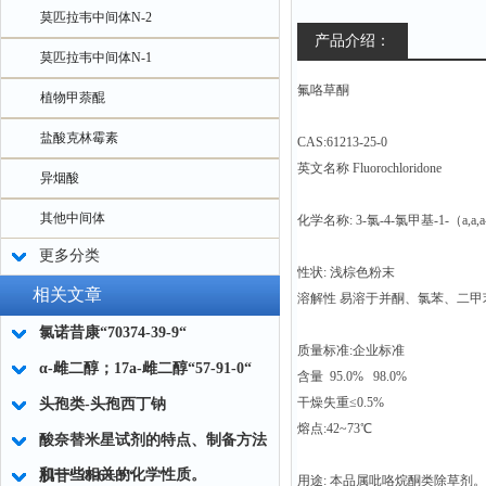
莫匹拉韦中间体N-2
产品介绍：
莫匹拉韦中间体N-1
氟咯草酮
植物甲萘醌
盐酸克林霉素
CAS:61213-25-0
英文名称 Fluorochloridone
异烟酸
其他中间体
化学名称: 3-氯-4-氯甲基-1-（a,
更多分类
性状: 浅棕色粉末
相关文章
溶解性 易溶于并酮、氯苯、二甲
氯诺昔康“70374-39-9“
质量标准:企业标准
α-雌二醇；17a-雌二醇“57-91-0“
含量 95.0% 98.0%
干燥失重≤0.5%
头孢类-头孢西丁钠
熔点:42~73℃
酸奈替米星试剂的特点、制备方法
和一些相关的化学性质。
肌苷“58-63-9“
用途: 本品属吡咯烷酮类除草剂。