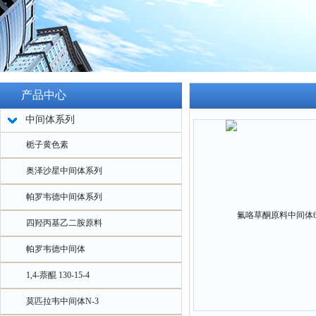
产品中心
中间体系列
栀子黄色素
奥泽沙星中间体系列
帕罗韦德中间体系列
四羟丙基乙二胺原料
帕罗韦德中间体
1,4-萘醌 130-15-4
莫匹拉韦中间体N-3