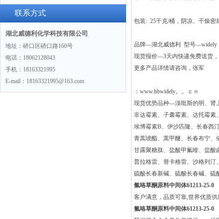
联系方式
包装: 25千克/桶，阴凉、干燥
湖北威德利化学科技有限公司
品牌—湖北威德利 型号—widely
地址：硚口区硚口路160号
现货报价—3天内快递免费送货
电话：18062128043
更多产品详情请咨询，张军
手机：18163321995
E-mail：18163321995@163.com
：www.hbwidely。。ｃｎ
现货优势品种—溴吡斯的明、肾
非达霉素、子囊霉素、达托霉素
埃博霉素B、伊沙匹隆、长春西
青蒿琥酯、蒿甲醚、长春布宁、
甘露聚糖肽、盐酸甲氟喹、盐酸
普拉格雷、替卡格雷、沙格列汀
硫酸长春新碱、硫酸长春碱、硫
氟咯草酮原料中间体61213-25-0
客户满意，品质可靠,世界优质
氟咯草酮原料中间体61213-25-0