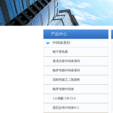
产品中心
中间体系列
栀子黄色素
奥泽沙星中间体系列
帕罗韦德中间体系列
四羟丙基乙二胺原料
帕罗韦德中间体
1,4-萘醌 130-15-4
莫匹拉韦中间体N-3