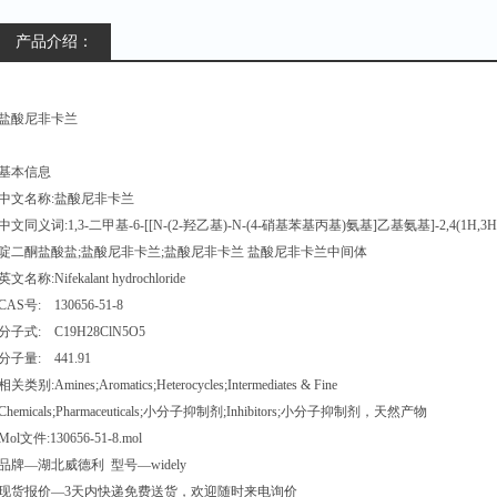
产品介绍：
盐酸尼非卡兰
基本信息
中文名称:盐酸尼非卡兰
中文同义词:1,3-二甲基-6-[[N-(2-羟乙基)-N-(4-硝基苯基丙基)氨基]乙基氨基]-2,4(1H,3H
啶二酮盐酸盐;盐酸尼非卡兰;盐酸尼非卡兰 盐酸尼非卡兰中间体
英文名称:Nifekalant hydrochloride
CAS号: 130656-51-8
分子式: C19H28ClN5O5
分子量: 441.91
相关类别:Amines;Aromatics;Heterocycles;Intermediates & Fine
Chemicals;Pharmaceuticals;小分子抑制剂;Inhibitors;小分子抑制剂，天然产物
Mol文件:130656-51-8.mol
品牌—湖北威德利 型号—widely
现货报价—3天内快递免费送货，欢迎随时来电询价