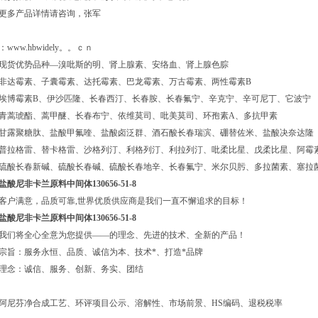
更多产品详情请咨询，张军
：www.hbwidely。。ｃｎ
现货优势品种—溴吡斯的明、肾上腺素、安络血、肾上腺色腙
非达霉素、子囊霉素、达托霉素、巴龙霉素、万古霉素、两性霉素B
埃博霉素B、伊沙匹隆、长春西汀、长春胺、长春氟宁、辛克宁、辛可尼丁、它波宁
青蒿琥酯、蒿甲醚、长春布宁、依维莫司、吡美莫司、环孢素A、多抗甲素
甘露聚糖肽、盐酸甲氟喹、盐酸卤泛群、酒石酸长春瑞滨、硼替佐米、盐酸决奈达隆
普拉格雷、替卡格雷、沙格列汀、利格列汀、利拉列汀、吡柔比星、戊柔比星、阿霉
硫酸长春新碱、硫酸长春碱、硫酸长春地辛、长春氟宁、米尔贝肟、多拉菌素、塞拉
盐酸尼非卡兰原料中间体130656-51-8
客户满意，品质可靠,世界优质供应商是我们一直不懈追求的目标！
盐酸尼非卡兰原料中间体130656-51-8
我们将全心全意为您提供——的理念、先进的技术、全新的产品！
宗旨：服务永恒、品质、诚信为本、技术*、打造*品牌
理念：诚信、服务、创新、务实、团结
阿尼芬净合成工艺、环评项目公示、溶解性、市场前景、HS编码、退税税率