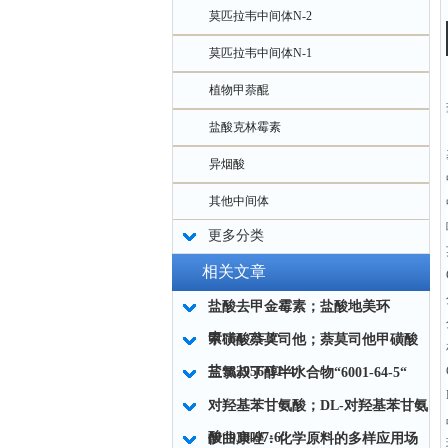
莫匹拉韦中间体N-2
莫匹拉韦中间体N-1
植物甲萘醌
盐酸克林霉素
异烟酸
其他中间体
更多分类
相关文章
盐酸去甲金霉素；盐酸地美环
素“64-73-3“
甲磺酸萘莫司他；萘莫司他甲磺酸
盐“82956-11-4“
三氯叔丁醇半水合物“6001-64-5“
对羟基苯甘氨酸；DL-对羟基苯甘氨
酸“938-97-6“
伊曲康唑：化学原料的多样应用场