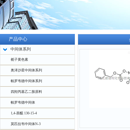
产品中心
中间体系列
栀子黄色素
奥泽沙星中间体系列
帕罗韦德中间体系列
四羟丙基乙二胺原料
帕罗韦德中间体
1,4-萘醌 130-15-4
莫匹拉韦中间体N-3