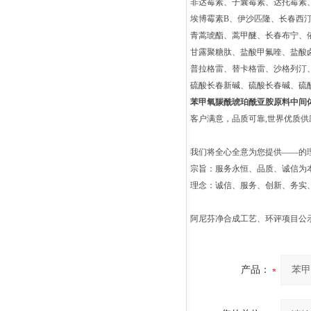
非达霉素、子囊霉素、达托霉素
埃博霉素B、伊沙匹隆、长春西
青蒿琥酯、蒿甲醚、长春布宁、
甘露聚糖肽、盐酸甲氟喹、盐酸
普拉格雷、替卡格雷、沙格列汀
硫酸长春新碱、硫酸长春碱、硫
苯甲氧羰酰琥珀酰亚胺原料中间体131
客户满意，品质可靠,世界优质
我们将全心全意为您提供——的
宗旨：服务永恒、品质、诚信为本
理念：诚信、服务、创新、务实
阿尼芬净合成工艺、环评项目公
产品：