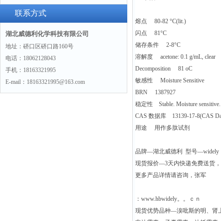
联系方式
熔点 80-82 °C(lit.)
闪点 81°C
湖北威德利化学科技有限公司
储存条件 2-8°C
地址：硚口区硚口路160号
溶解度 acetone: 0.1 g/mL, clear
电话：18062128043
Decomposition 81 oC
手机：18163321995
敏感性 Moisture Sensitive
E-mail：18163321995@163.com
BRN 1387927
稳定性 Stable. Moisture sensitive.
CAS 数据库 13139-17-8(CAS DataB
用途 用作多肽试剂
品牌—湖北威德利 型号—widely
现货报价—3天内快递免费送货
更多产品详情请咨询，张军
：www.hbwidely。。ｃｎ
现货优势品种—溴吡斯的明、肾