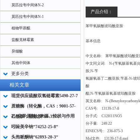
莫匹拉韦中间体N-2
产品介绍：
莫匹拉韦中间体N-1
苯甲氧羰酰琥珀酰亚胺
植物甲萘醌
盐酸克林霉素
基本信息
异烟酸
中文名称: 苯甲氧羰酰琥珀酰亚
其他中间体
中文同义词: N-(苄氧羰基氧基
胺;N-苄
更多分类
氧羰氧基丁二酰亚胺;苄基-N-琥
相关文章
酸
酯;N-苄氧羰基氧基琥珀酰亚胺
现货供应硫酸双氢链霉素5490-27-7
英文名称: N-(Benzyloxycarbonylox
蔗糖酶（转化酶，CAS：9001-57-
CAS号: 13139-17-8
4）化学原料：来源、性状与作用
分子式: C12H11NO5
乙酰胺；醋酰胺“60-35-5“
分子量: 249.22
吲哚美辛钠“74252-25-8“
EINECS号: 236-075-3
头孢哌酮钠“62893-20-3“
Mol文件: 13139-17-8.mol