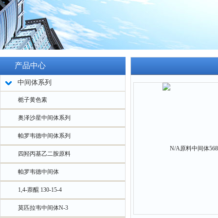
产品中心
中间体系列
栀子黄色素
奥泽沙星中间体系列
帕罗韦德中间体系列
四羟丙基乙二胺原料
帕罗韦德中间体
1,4-萘醌 130-15-4
莫匹拉韦中间体N-3