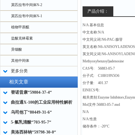
莫匹拉韦中间体N-2
产品介绍：
莫匹拉韦中间体N-1
N/A 基本信息
植物甲萘醌
中文名称:N/A
盐酸克林霉素
中文同义词:N6-PAC-腺苷
英文名称:N6-ANISOYLADENOS
异烟酸
英文同义词:N6-ANISOYLADENOSINE;N
其他中间体
Methyoxybenzoyl)adenosine
CAS号: 56883-05-7
更多分类
分子式: C18H19N5O6
相关文章
分子量: 401.37
EINECS号:
替诺昔康“59804-37-4“
相关类别:Enzyme Inhibitors;Enzyme 
曲拉通X-100的工业应用特性解析
Mol文件:56883-05-7.mol
N/A
乌司他丁“80449-31-6“
N/A 性质
5-氟乳清酸“703-95-7“
储存条件：-20°C
美洛西林钠“59798-30-0“