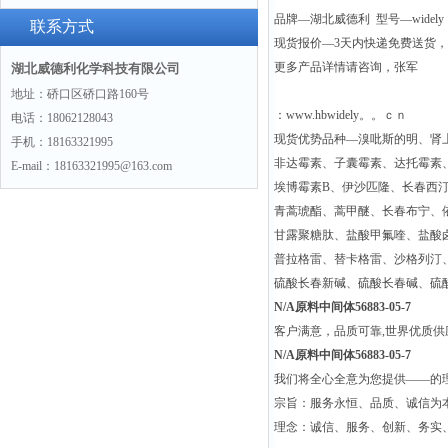
品牌—湖北威德利 型号—widely
联系方式
现货报价—3天内快递免费送货
更多产品详情请咨询，张军
湖北威德利化学科技有限公司
地址：硚口区硚口路160号
：www.hbwidely。。ｃｎ
电话：18062128043
现货优势品种—溴吡斯的明、肾
手机：18163321995
非达霉素、子囊霉素、达托霉素
E-mail：18163321995@163.com
埃博霉素B、伊沙匹隆、长春西
青蒿琥酯、蒿甲醚、长春布宁、
甘露聚糖肽、盐酸甲氟喹、盐酸
普拉格雷、替卡格雷、沙格列汀
硫酸长春新碱、硫酸长春碱、硫
N/A原料中间体56883-05-7
客户满意，品质可靠,世界优质
N/A原料中间体56883-05-7
我们将全心全意为您提供——的
宗旨：服务永恒、品质、诚信为本
理念：诚信、服务、创新、务实