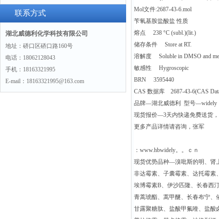
Mol文件:2687-43-6.mol
景
联系方式
苄氧基胺盐酸盐 性质
熔点 238 °C (subl.)(lit.)
湖北威德利化学科技有限公司
储存条件 Store at RT.
地址：硚口区硚口路160号
溶解度 Soluble in DMSO and met
电话：18062128043
敏感性 Hygroscopic
手机：18163321995
BRN 3595440
E-mail：18163321995@163.com
CAS 数据库 2687-43-6(CAS DataB
品牌—湖北威德利 型号—widely
现货报价—3天内快递免费送货
更多产品详情请咨询，张军
：www.hbwidely。。ｃｎ
现货优势品种—溴吡斯的明、肾
非达霉素、子囊霉素、达托霉素
埃博霉素B、伊沙匹隆、长春西
青蒿琥酯、蒿甲醚、长春布宁、
甘露聚糖肽、盐酸甲氟喹、盐酸