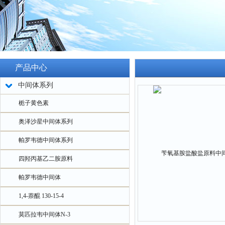
产品中心
中间体系列
栀子黄色素
奥泽沙星中间体系列
帕罗韦德中间体系列
四羟丙基乙二胺原料
帕罗韦德中间体
1,4-萘醌 130-15-4
莫匹拉韦中间体N-3