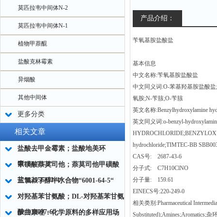
莫匹拉韦中间体N-2
产品介绍：
莫匹拉韦中间体N-1
苄氧基胺盐酸盐
植物甲萘醌
盐酸克林霉素
基本信息
中文名称:苄氧基胺盐酸盐
异烟酸
中文同义词:O-苯基羟基胺盐酸盐;
其他中间体
氧胺;N-苄胲;O-苄胲
英文名称:Benzylhydroxylamine hydr
更多分类
英文同义词:o-benzyl-hydroxylami
相关文章
HYDROCHLORIDE;BENZYLOXYA
hydrochloride;TIMTEC-BB S
盐酸去甲金霉素；盐酸地美环
CAS号: 2687-43-6
素“64-73-3“
甲磺酸萘莫司他；萘莫司他甲磺酸
分子式: C7H10ClNO
盐“82956-11-4“
分子量: 159.61
三氯叔丁醇半水合物“6001-64-5“
EINECS号:220-249-0
对羟基苯甘氨酸；DL-对羟基苯甘氨
相关类别:Pharmaceutical Intermedi
酸“938-97-6“
伊曲康唑：化学原料的多样应用场
Substituted);Amines;Aromati