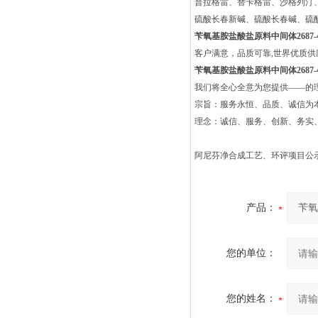
普拉格雷、替卡格雷、沙格列汀
硫酸长春新碱、硫酸长春碱、硫
苄氧基胺盐酸盐原料中间体2687-4
客户满意，品质可靠,世界优质
苄氧基胺盐酸盐原料中间体2687-4
我们将全心全意为您提供——的
宗旨：服务永恒、品质、诚信为本
理念：诚信、服务、创新、务实
阿尼芬净合成工艺、环评项目公
产品：
您的单位：
您的姓名：