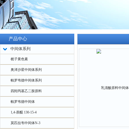
产品中心
中间体系列
栀子黄色素
奥泽沙星中间体系列
帕罗韦德中间体系列
四羟丙基乙二胺原料
帕罗韦德中间体
1,4-萘醌 130-15-4
莫匹拉韦中间体N-3