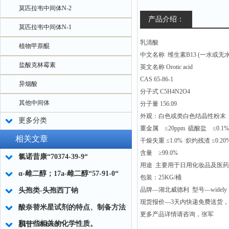
莫匹拉韦中间体N-2
产品介绍：
莫匹拉韦中间体N-1
乳清酸
植物甲萘醌
中文名称 维生素B13 (一水或无
盐酸克林霉素
英文名称 Orotic acid
CAS 65-86-1
异烟酸
分子式 C5H4N2O4
其他中间体
分子量 156.09
外观：白色或类白色结晶性粉末
更多分类
重金属 ≤20ppm 硫酸盐 ≤0.1%
相关文章
干燥失重 ≤1.0% 炽灼残渣 ≤0.20
含量 ≥99.0%
氯诺昔康“70374-39-9“
用途 主要用于日用化妆品及医药
α-雌二醇；17a-雌二醇“57-91-0“
包装：25KG/桶
品牌—湖北威德利 型号—widely
头孢类-头孢西丁钠
现货报价—3天内快递免费送货
酸奈替米星试剂的特点、制备方法
更多产品详情请咨询，张军
和一些相关的化学性质。
肌苷“58-63-9“