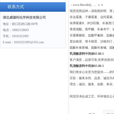
：www.hbwidely。。ｃｎ
联系方式
现货优势品种—溴吡斯的明、肾
非达霉素、子囊霉素、达托霉素
湖北威德利化学科技有限公司
埃博霉素B、伊沙匹隆、长春西
地址：硚口区硚口路160号
青蒿琥酯、蒿甲醚、长春布宁、
电话：18062128043
甘露聚糖肽、盐酸甲氟喹、盐酸
手机：18163321995
普拉格雷、替卡格雷、沙格列汀
E-mail：18163321995@163.com
硫酸长春新碱、硫酸长春碱、硫
乳清酸原料中间体65-86-1
客户满意，品质可靠,世界优质
乳清酸原料中间体65-86-1
我们将全心全意为您提供——的
宗旨：服务永恒、品质、诚信为本
理念：诚信、服务、创新、务实
阿尼芬净合成工艺、环评项目公