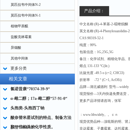
莫匹拉韦中间体N-2
产品介绍：
莫匹拉韦中间体N-1
中文名称:(R)-4-苯基-2-噁唑烷酮
植物甲萘醌
英文名称:(R)-4-Phenyloxazolidin-2
盐酸克林霉素
CAS:90319-52-1
纯度：99%
异烟酸
包装信息：1G,25G,5G
其他中间体
备注：化学试剂、精细化学品、
熔点 131-133 °C(lit.)
更多分类
比旋光度 -49.5 o (c=2, CHCl3)
相关文章
折射率 -72 ° (C=1, AcOEt)
品牌—湖北威德利 型号—widely
氯诺昔康“70374-39-9“
现货报价—3天内快递免费送货
α-雌二醇；17a-雌二醇“57-91-0“
更多产品详情请咨询，张军
头孢类-头孢西丁钠
：www.hbwidely。。ｃｎ
酸奈替米星试剂的特点、制备方法
现货优势品种—溴吡斯的明、肾
和一些相关的化学性质。
肌苷“58-63-9“
非达霉素、子囊霉素、达托霉素