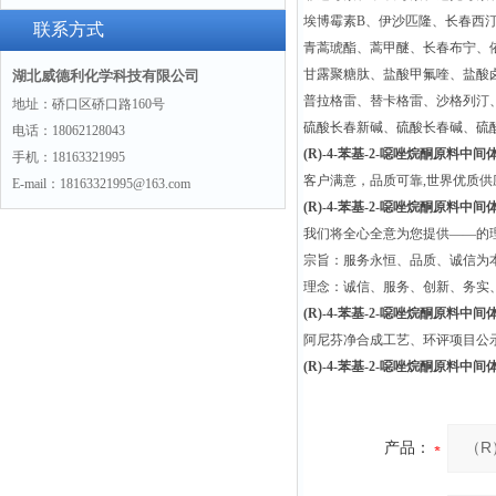
埃博霉素B、伊沙匹隆、长春西
联系方式
青蒿琥酯、蒿甲醚、长春布宁、
甘露聚糖肽、盐酸甲氟喹、盐酸
湖北威德利化学科技有限公司
普拉格雷、替卡格雷、沙格列汀
地址：硚口区硚口路160号
硫酸长春新碱、硫酸长春碱、硫
电话：18062128043
(R)-4-苯基-2-噁唑烷酮原料中间体90
手机：18163321995
客户满意，品质可靠,世界优质
E-mail：18163321995@163.com
(R)-4-苯基-2-噁唑烷酮原料中间体90
我们将全心全意为您提供——的
宗旨：服务永恒、品质、诚信为本
理念：诚信、服务、创新、务实
(R)-4-苯基-2-噁唑烷酮原料中间体90
阿尼芬净合成工艺、环评项目公
(R)-4-苯基-2-噁唑烷酮原料中间体90
产品：