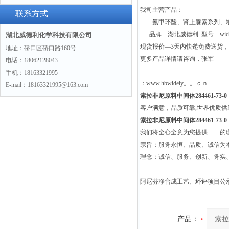
我司主营产品：
(hydrochloride)“775351-61-6“
联系方式
氨甲环酸、肾上腺素系列、地
品牌—湖北威德利 型号—wide
湖北威德利化学科技有限公司
现货报价—3天内快递免费送货
地址：硚口区硚口路160号
更多产品详情请咨询，张军
电话：18062128043
手机：18163321995
：www.hbwidely。。ｃｎ
E-mail：18163321995@163.com
索拉非尼原料中间体284461-73-0
客户满意，品质可靠,世界优质
索拉非尼原料中间体284461-73-0
我们将全心全意为您提供——的
宗旨：服务永恒、品质、诚信为本
理念：诚信、服务、创新、务实
阿尼芬净合成工艺、环评项目公
产品：