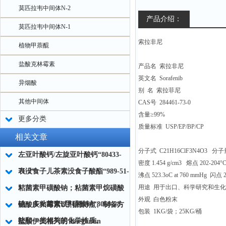
莫匹拉韦中间体N-2
产品介绍：
莫匹拉韦中间体N-1
索拉非尼
植物甲萘醌
盐酸克林霉素
产品名 索拉非尼
英文名 Sorafenib
异烟酸
别 名 索拉菲尼
其他中间体
CAS号 284461-73-0
含量≥99%
更多分类
质量标准 USP/EP/BP/CP
相关文章
分子式 C21H16ClF3N4O3 分子量 
左亚叶酸钙/左旋亚叶酸钙“80433-
密度 1.454 g/cm3 熔点 202-204°
71-2“
表没食子儿茶素没食子酸酯“989-51-
沸点 523.3oC at 760 mmHg 闪点 
5“
用途 用于出口、科学研究和生
粘菌素甲磺酸钠；粘菌素甲烷磺酸
外观 白色粉末
钠；多粘菌素E甲磺酸钠“8068-28-
硫酸庆大霉素试剂的特点、制备方
包装 1KG/袋；25KG/桶
8“
法和一些相关的化学性质。
盐酸伊美格列明 Imeglimin