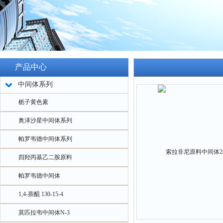
产品中心
中间体系列
栀子黄色素
奥泽沙星中间体系列
帕罗韦德中间体系列
四羟丙基乙二胺原料
帕罗韦德中间体
1,4-萘醌 130-15-4
莫匹拉韦中间体N-3