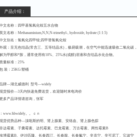
产品介绍：
中文名称：四甲基氢氧化铵五水合物
英文名称：Methanaminium,N,N,N-trimethyl-, hydroxide, hydrate (1:1:5)
中文别名：氢氧化四甲铵;四甲替氢氧化铵
外观：呈无色结晶(常含三、五等结晶水)，极易吸潮，在空气中能迅速吸收二氧化碳，1
解为甲醇和*胺，通常使用有10%、25%水(或醇)溶液和含结晶水化合物。
质量标准：25%
包 装：25KG/塑桶
品牌—湖北威德利 型号—widely
现货报价—3天内快递免费送货，欢迎随时来电询价
更多产品详情请咨询，张军
：www.hbwidely。。ｃｎ
现货优势品种—溴吡斯的明、肾上腺素、安络血、肾上腺色腙
非达霉素、子囊霉素、达托霉素、巴龙霉素、万古霉素、两性霉素B
埃博霉素B、伊沙匹隆、长春西汀、长春胺、长春氟宁、辛克宁、辛可尼丁、它波宁