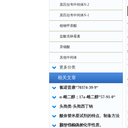
莫匹拉韦中间体N-2
莫匹拉韦中间体N-1
植物甲萘醌
盐酸克林霉素
异烟酸
其他中间体
更多分类
相关文章
氯诺昔康“70374-39-9“
α-雌二醇；17a-雌二醇“57-91-0“
头孢类-头孢西丁钠
酸奈替米星试剂的特点、制备方法
和一些相关的化学性质。
肌苷“58-63-9“