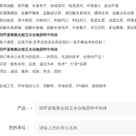
青蒿琥酯、蒿甲醚、长春布宁、依维莫司、吡美莫司、环孢素A、多抗甲素
甘露聚糖肽、盐酸甲氟喹、盐酸卤泛群、酒石酸长春瑞滨、硼替佐米、盐酸决奈达隆
普拉格雷、替卡格雷、沙格列汀、利格列汀、利拉列汀、吡柔比星、戊柔比星、阿霉
硫酸长春新碱、硫酸长春碱、硫酸长春地辛、长春氟宁、米尔贝肟、多拉菌素、塞拉
四甲基氢氧化铵五水合物原料中间体
客户满意，品质可靠,世界优质供应商是我们一直不懈追求的目标！
四甲基氢氧化铵五水合物原料中间体
我们将全心全意为您提供——的理念、先进的技术、全新的产品！
宗旨：服务永恒、品质、诚信为本、技术*、打造*品牌
理念：诚信、服务、创新、务实、团结
合成工艺、环评项目
公示、溶解性、市场前景、HS编码、退税税率
产品：
您的单位：