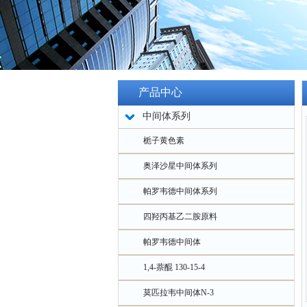
产品中心
中间体系列
栀子黄色素
奥泽沙星中间体系列
帕罗韦德中间体系列
四羟丙基乙二胺原料
帕罗韦德中间体
1,4-萘醌 130-15-4
莫匹拉韦中间体N-3