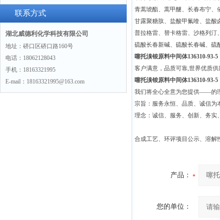
青蒿琥酯、蒿甲醚、长春布宁、
联系方式
甘露聚糖肽、盐酸甲氟喹、盐酸
普拉格雷、替卡格雷、沙格列汀
湖北威德利化学科技有限公司
硫酸长春新碱、硫酸长春碱、硫
地址：硚口区硚口路160号
噻托溴铵原料中间体136310-93-5
电话：18062128043
客户满意，品质可靠,世界优质
手机：18163321995
噻托溴铵原料中间体136310-93-5
E-mail：18163321995@163.com
我们将全心全意为您提供——的
宗旨：服务永恒、品质、诚信为本
理念：诚信、服务、创新、务实
合成工艺、环评项目公示、溶解
产品：
您的单位：