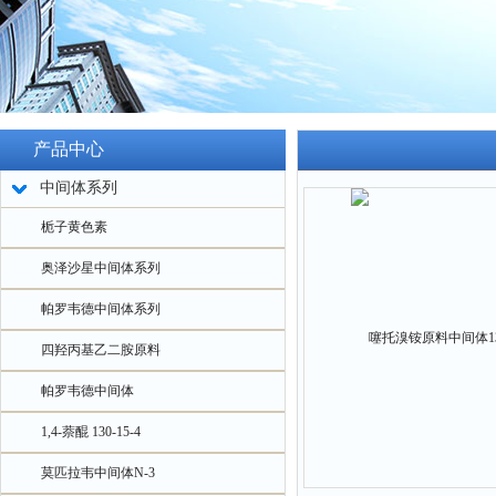
产品中心
中间体系列
栀子黄色素
奥泽沙星中间体系列
帕罗韦德中间体系列
四羟丙基乙二胺原料
帕罗韦德中间体
1,4-萘醌 130-15-4
莫匹拉韦中间体N-3