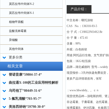
莫匹拉韦中间体N-2
产品介绍：
莫匹拉韦中间体N-1
中文名称：噻托溴铵
植物甲萘醌
CAS No.：136310-93-5
盐酸克林霉素
分 子 式：C19H22NO4S2.Br
分 子 量：472.41
异烟酸
含量：99%
其他中间体
外观：白色粉状
用途:阿托品衍生物。支气管扩
更多分类
包装：1KG/铝箔袋
相关文章
品牌—湖北威德利 型号—widely
现货报价—3天内快递免费送货
替诺昔康“59804-37-4“
更多产品详情请咨询，张军
曲拉通X-100的工业应用特性解析
：www.hbwidely。。ｃｎ
乌司他丁“80449-31-6“
现货优势品种—溴吡斯的明、肾
5-氟乳清酸“703-95-7“
非达霉素、子囊霉素、达托霉素
美洛西林钠“59798-30-0“
埃博霉素B、伊沙匹隆、长春西