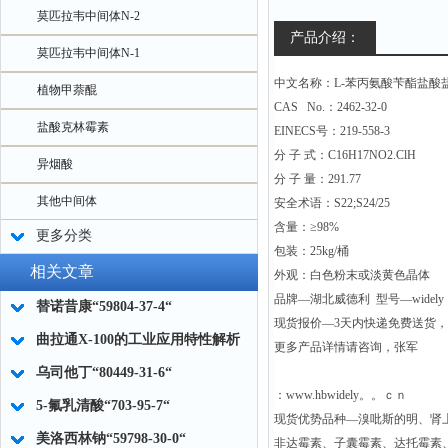
莫匹拉韦中间体N-2
产品介绍：
莫匹拉韦中间体N-1
中文名称：L-苯丙氨酸苄酯盐酸
植物甲萘醌
CAS No.：2462-32-0
盐酸克林霉素
EINECS号：219-558-3
分 子 式：C16H17NO2.ClH
异烟酸
分 子 量：291.77
其他中间体
安全术语：S22;S24/25
含量：≥98%
更多分类
包装：25kg/桶
相关文章
外观：白色粉末或淡黄色晶体
品牌—湖北威德利 型号—widely
替诺昔康“59804-37-4“
现货报价—3天内快递免费送货
曲拉通X-100的工业应用特性解析
更多产品详情请咨询，张军
乌司他丁“80449-31-6“
：www.hbwidely。。ｃｎ
5-氟乳清酸“703-95-7“
现货优势品种—溴吡斯的明、肾
美洛西林钠“59798-30-0“
非达霉素、子囊霉素、达托霉素