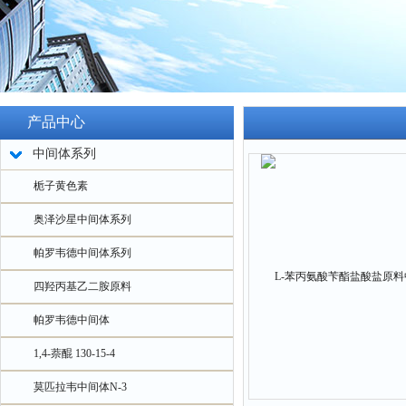
产品中心
中间体系列
栀子黄色素
奥泽沙星中间体系列
帕罗韦德中间体系列
四羟丙基乙二胺原料
帕罗韦德中间体
1,4-萘醌 130-15-4
莫匹拉韦中间体N-3