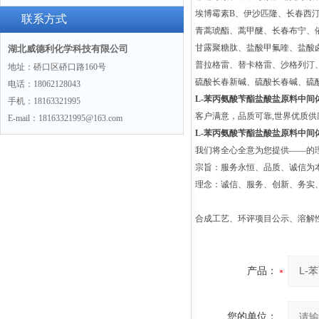
埃博霉素B、伊沙匹隆、长春西
联系方式
青蒿琥酯、蒿甲醚、长春布宁、
甘露聚糖肽、盐酸甲氟喹、盐酸
湖北威德利化学科技有限公司
普拉格雷、替卡格雷、沙格列汀
地址：硚口区硚口路160号
硫酸长春新碱、硫酸长春碱、硫
电话：18062128043
L-苯丙氨酸苄酯盐酸盐原料中间体24
手机：18163321995
客户满意，品质可靠,世界优质
E-mail：18163321995@163.com
L-苯丙氨酸苄酯盐酸盐原料中间体24
我们将全心全意为您提供——的
宗旨：服务永恒、品质、诚信为本
理念：诚信、服务、创新、务实
合成工艺、环评项目公示、溶解
产品：
您的单位：