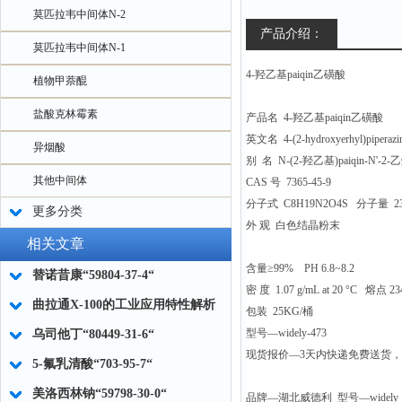
莫匹拉韦中间体N-2
产品介绍：
莫匹拉韦中间体N-1
4-羟乙基paiqin乙磺酸
植物甲萘醌
盐酸克林霉素
产品名 4-羟乙基paiqin乙磺酸
英文名 4-(2-hydroxyerhyl)piperazine
异烟酸
别 名 N-(2-羟乙基)paiqin-N'-2
其他中间体
CAS 号 7365-45-9
分子式 C8H19N2O4S 分子量 2
更多分类
外 观 白色结晶粉末
相关文章
含量≥99% PH 6.8~8.2
替诺昔康“59804-37-4“
密 度 1.07 g/mL at 20 °C 熔点 234
曲拉通X-100的工业应用特性解析
包装 25KG/桶
型号—widely-473
乌司他丁“80449-31-6“
现货报价—3天内快递免费送货
5-氟乳清酸“703-95-7“
美洛西林钠“59798-30-0“
品牌—湖北威德利 型号—widely