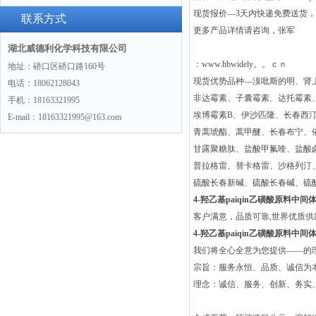
现货报价—3天内快递免费送货
联系方式
更多产品详情请咨询，张军
湖北威德利化学科技有限公司
：www.hbwidely。。ｃｎ
地址：硚口区硚口路160号
现货优势品种—溴吡斯的明、肾
电话：18062128043
非达霉素、子囊霉素、达托霉素
手机：18163321995
埃博霉素B、伊沙匹隆、长春西
E-mail：18163321995@163.com
青蒿琥酯、蒿甲醚、长春布宁、
甘露聚糖肽、盐酸甲氟喹、盐酸
普拉格雷、替卡格雷、沙格列汀
硫酸长春新碱、硫酸长春碱、硫
4-羟乙基paiqin乙磺酸原料中间体73
客户满意，品质可靠,世界优质
4-羟乙基paiqin乙磺酸原料中间体73
我们将全心全意为您提供——的
宗旨：服务永恒、品质、诚信为本
理念：诚信、服务、创新、务实