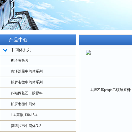
产品中心
中间体系列
栀子黄色素
奥泽沙星中间体系列
帕罗韦德中间体系列
四羟丙基乙二胺原料
帕罗韦德中间体
1,4-萘醌 130-15-4
莫匹拉韦中间体N-3