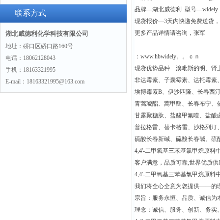
品牌—湖北威德利 型号—widely
联系方式
现货报价—3天内快递免费送货
更多产品详情请咨询，张军
湖北威德利化学科技有限公司
地址：硚口区硚口路160号
：www.hbwidely。。ｃｎ
电话：18062128043
现货优势品种—溴吡斯的明、肾
手机：18163321995
非达霉素、子囊霉素、达托霉素
E-mail：18163321995@163.com
埃博霉素B、伊沙匹隆、长春西
青蒿琥酯、蒿甲醚、长春布宁、
甘露聚糖肽、盐酸甲氟喹、盐酸
普拉格雷、替卡格雷、沙格列汀
硫酸长春新碱、硫酸长春碱、硫
4,4'-二甲氧基三苯基氯甲烷原料中间体
客户满意，品质可靠,世界优质
4,4'-二甲氧基三苯基氯甲烷原料中间体
我们将全心全意为您提供——的
宗旨：服务永恒、品质、诚信为本
理念：诚信、服务、创新、务实