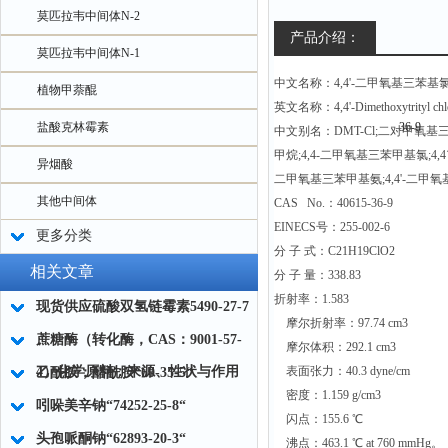
莫匹拉韦中间体N-2
产品介绍：
莫匹拉韦中间体N-1
中文名称：4,4'-二甲氧基三苯基
植物甲萘醌
英文名称：4,4'-Dimethoxytrityl chlo
盐酸克林霉素
中文别名：DMT-Cl;二对甲氧基三
甲烷;4,4-二甲氧基三苯甲基氯;4,4
异烟酸
二甲氧基三苯甲基氨;4,4'-二甲
其他中间体
CAS No.：40615-36-9
EINECS号：255-002-6
更多分类
分 子 式：C21H19ClO2
相关文章
分 子 量：338.83
折射率：1.583
现货供应硫酸双氢链霉素5490-27-7
摩尔折射率：97.74 cm3
蔗糖酶（转化酶，CAS：9001-57-
摩尔体积：292.1 cm3
4）化学原料：来源、性状与作用
表面张力：40.3 dyne/cm
乙酰胺；醋酰胺“60-35-5“
密度：1.159 g/cm3
吲哚美辛钠“74252-25-8“
闪点：155.6 ℃
头孢哌酮钠“62893-20-3“
沸点：463.1 ℃ at 760 mmHg。