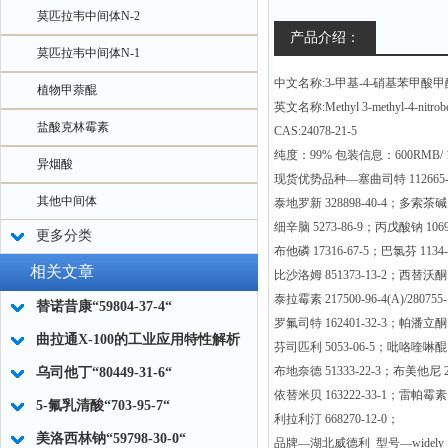
莫匹拉韦中间体N-2
产品介绍：
莫匹拉韦中间体N-1
中文名称:3-甲基-4-硝基苯甲酸甲
植物甲萘醌
英文名称:Methyl 3-methyl-4-nitrobe
盐酸克林霉素
CAS:24078-21-5
纯度：99% 包装信息：600RMB/
异烟酸
现货优势品种—塞曲司特 112665-
其他中间体
泰地罗新 328898-40-4；多索茶碱 6
细辛脑 5273-86-9；丙戊酸钠 1069
更多分类
布他磷 17316-67-5；巴氯芬 1134-
相关文章
比沙洛姆 851373-13-2；西替沃酮 1
泰拉霉素 217500-96-4(A)/280755-
替诺昔康“59804-37-4“
罗氟司特 162401-32-3；帕潘立酮14
曲拉通X-100的工业应用特性解析
芬司匹利 5053-06-5；吡咯喹啉醌 7
布地奈德 51333-22-3；布美他尼 28
乌司他丁“80449-31-6“
依替米贝 163222-33-1；雷帕霉素 5
5-氟乳清酸“703-95-7“
利拉利汀 668270-12-0；
美洛西林钠“59798-30-0“
品牌—湖北威德利 型号—widely