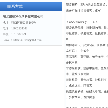
现货报价—3天内快递免费送货
联系方式
更多产品详情请咨询，张军
湖北威德利化学科技有限公司
：www.hbwidely。。ｃｎ
地址：硚口区硚口路160号
现货优势品种—溴吡斯的明、肾
电话：18062128043
非达霉素、子囊霉素、达托霉素
手机：18163321995
B
E-mail：18163321995@163.com
埃博霉素B、伊沙匹隆、长春西
辛可尼丁、它波宁
青蒿琥酯、蒿甲醚、长春布宁、
多抗甲素
甘露聚糖肽、盐酸甲氟喹、盐酸
米、盐酸决奈达隆
普拉格雷、替卡格雷、沙格列汀
、戊柔比星、阿霉素
硫酸长春新碱、硫酸长春碱、硫
、多拉菌素、塞拉菌素