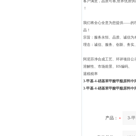
客户满意，品质可靠,世界优质
！
我们将全心全意为您提供——的
品！
宗旨：服务永恒、品质、诚信为本
理念：诚信、服务、创新、务实
阿尼芬净合成工艺、环评项目公
溶解性、市场前景、HS编码、
退税税率
3-甲基-4-硝基苯甲酸甲酯原料中间体2
3-甲基-4-硝基苯甲酸甲酯原料中间体2
产品：