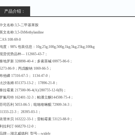
产品介绍：
中文名称:3,5-二甲基苯胺
英文名称:3,5-DiMethylaniline
CAS:108-69-0
纯度：98% 包装信息：10g;25g;100g;500g;1kg;5kg;25kg;100kg
现货优势品种— 112665-43-7；
泰地罗新 328898-40-4；多索茶碱 69975-86-6；
5273-86-9；丙戊酸钠 1069-66-5；
布他磷 17316-67-5； 1134-47-0；
比沙洛姆 851373-13-2； 17896-21-8；
泰拉霉素 217500-96-4(A)/280755-12-6(B)；
罗氟司特 162401-32-3；帕潘立酮144598-75-4；
芬司匹利 5053-06-5；吡咯喹啉醌 72909-34-3；
51333-22-3； 28395-03-1；
依替米贝 163222-33-1；雷帕霉素 53123-88-9；
利拉利汀 668270-12-0；
品牌—湖北威德利 型号—widely