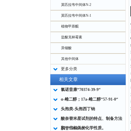
莫匹拉韦中间体N-2
莫匹拉韦中间体N-1
植物甲萘醌
盐酸克林霉素
异烟酸
其他中间体
更多分类
相关文章
氯诺昔康“70374-39-9“
α-雌二醇；17a-雌二醇“57-91-0“
头孢类-头孢西丁钠
酸奈替米星试剂的特点、制备方法
和一些相关的化学性质。
肌苷“58-63-9“