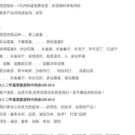
现货报价—3天内快递免费送货，欢迎随时来电询价
更多产品详情请咨询，张军
：
现货优势品种—、肾上腺素、、
非达霉素、子囊霉素、、、、两性霉素B
埃博霉素B、伊沙匹隆、、长春胺、长春氟宁、辛克宁、辛可尼丁、它波宁
青、、长春布宁、依维莫司、吡美莫司、A、多抗甲素
、盐酸、盐酸卤泛群、、、盐酸决奈达隆
普拉格雷、替卡格雷、沙格列汀、、利拉列汀、、戊柔比星、
、、、长春氟宁、米尔贝肟、多拉菌素、塞拉菌素
3,5-二甲基苯胺原料中间体108-69-0
客户满意，品质可靠,世界优质供应商是我们一直不懈追求的目标！
3,5-二甲基苯胺原料中间体108-69-0
我们将全心全意为您提供——的理念、的技术、全新的产品！
宗旨：服务永恒、品质、诚信为本、技术*、打造*品牌
理念：诚信、服务、创新、务实、团结