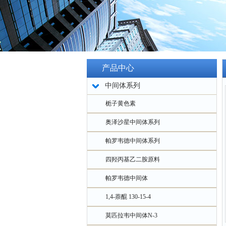
产品中心
中间体系列
栀子黄色素
奥泽沙星中间体系列
帕罗韦德中间体系列
四羟丙基乙二胺原料
帕罗韦德中间体
1,4-萘醌 130-15-4
莫匹拉韦中间体N-3