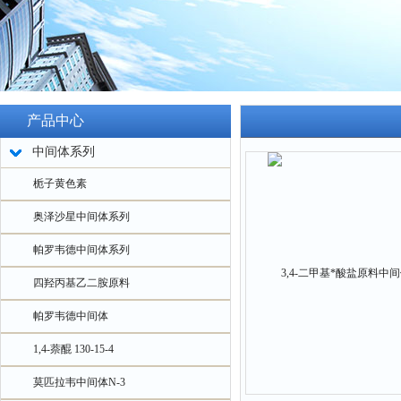
产品中心
中间体系列
栀子黄色素
奥泽沙星中间体系列
帕罗韦德中间体系列
四羟丙基乙二胺原料
帕罗韦德中间体
1,4-萘醌 130-15-4
莫匹拉韦中间体N-3