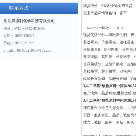
现货报价—3天内快递免费送货
联系方式
更多产品详情请咨询，张军
湖北威德利化学科技有限公司
：www.hbwidely。。ｃｎ
地址：硚口区硚口路160号
现货优势品种—溴吡斯的明、肾
电话：18062128043
非达霉素、子囊霉素、达托霉素
手机：18163321995
埃博霉素B、伊沙匹隆、长春西
E-mail：18163321995@163.com
青蒿琥酯、蒿甲醚、长春布宁、
甘露聚糖肽、盐酸甲氟喹、盐酸
普拉格雷、替卡格雷、沙格列汀
硫酸长春新碱、硫酸长春碱、硫
3,4-二甲基*酸盐原料中间体202842
客户满意，品质可靠,世界优质
3,4-二甲基*酸盐原料中间体202842
我们将全心全意为您提供——的
宗旨：服务永恒、品质、诚信为本
理念：诚信、服务、创新、务实