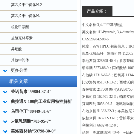
莫匹拉韦中间体N-2
产品介绍：
莫匹拉韦中间体N-1
中文名称:3,4-二甲基*酸盐
植物甲萘醌
英文名称:1H-Pyrazole, 3,4-dimethyl-,
盐酸克林霉素
CAS:202842-98-6
纯度：99% HPLC 包装信息：1K
异烟酸
现货优势品种—塞曲司特 112665-
其他中间体
泰地罗新 328898-40-4；多索茶碱 6
细辛脑 5273-86-9；丙戊酸钠 1069
更多分类
布他磷 17316-67-5；巴氯芬 1134-
相关文章
比沙洛姆 851373-13-2；西替沃酮 1
泰拉霉素 217500-96-4(A)/280755-
替诺昔康“59804-37-4“
罗氟司特 162401-32-3；帕潘立酮14
曲拉通X-100的工业应用特性解析
芬司匹利 5053-06-5；吡咯喹啉醌 7
布地奈德 51333-22-3；布美他尼 28
乌司他丁“80449-31-6“
依替米贝 163222-33-1；雷帕霉素 5
5-氟乳清酸“703-95-7“
利拉利汀 668270-12-0；
美洛西林钠“59798-30-0“
品牌—湖北威德利 型号—widely