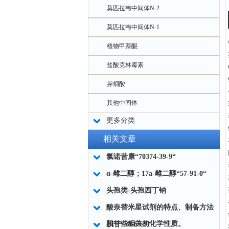
莫匹拉韦中间体N-2
莫匹拉韦中间体N-1
植物甲萘醌
盐酸克林霉素
异烟酸
其他中间体
更多分类
相关文章
氯诺昔康“70374-39-9“
α-雌二醇；17a-雌二醇“57-91-0“
头孢类-头孢西丁钠
酸奈替米星试剂的特点、制备方法
和一些相关的化学性质。
肌苷“58-63-9“