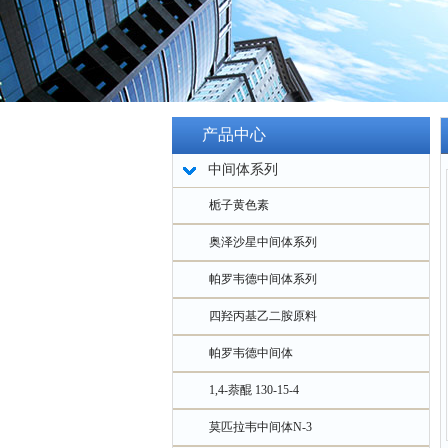
产品中心
中间体系列
栀子黄色素
奥泽沙星中间体系列
帕罗韦德中间体系列
四羟丙基乙二胺原料
帕罗韦德中间体
1,4-萘醌 130-15-4
莫匹拉韦中间体N-3