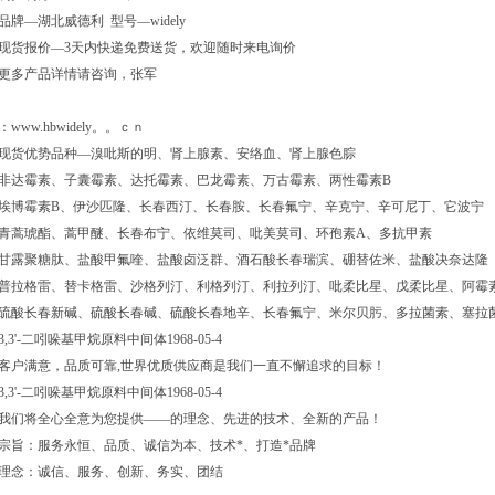
品牌—湖北威德利 型号—widely
现货报价—3天内快递免费送货，欢迎随时来电询价
更多产品详情请咨询，张军
：www.hbwidely。。ｃｎ
现货优势品种—溴吡斯的明、肾上腺素、安络血、肾上腺色腙
非达霉素、子囊霉素、达托霉素、巴龙霉素、万古霉素、两性霉素B
埃博霉素B、伊沙匹隆、长春西汀、长春胺、长春氟宁、辛克宁、辛可尼丁、它波宁
青蒿琥酯、蒿甲醚、长春布宁、依维莫司、吡美莫司、环孢素A、多抗甲素
甘露聚糖肽、盐酸甲氟喹、盐酸卤泛群、酒石酸长春瑞滨、硼替佐米、盐酸决奈达隆
普拉格雷、替卡格雷、沙格列汀、利格列汀、利拉列汀、吡柔比星、戊柔比星、阿霉
硫酸长春新碱、硫酸长春碱、硫酸长春地辛、长春氟宁、米尔贝肟、多拉菌素、塞拉
3,3'-二吲哚基甲烷原料中间体1968-05-4
客户满意，品质可靠,世界优质供应商是我们一直不懈追求的目标！
3,3'-二吲哚基甲烷原料中间体1968-05-4
我们将全心全意为您提供——的理念、先进的技术、全新的产品！
宗旨：服务永恒、品质、诚信为本、技术*、打造*品牌
理念：诚信、服务、创新、务实、团结