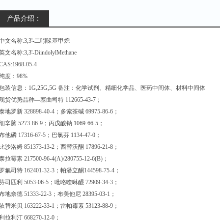
产品介绍：
中文名称:3,3'-二吲哚基甲烷
英文名称:3,3'-DiindolylMethane
CAS:1968-05-4
纯度：98%
包装信息：1G,25G,5G 备注：化学试剂、精细化学品、医药中间体、材料中间体
现货优势品种—塞曲司特 112665-43-7；
泰地罗新 328898-40-4；多索茶碱 69975-86-6；
细辛脑 5273-86-9；丙戊酸钠 1069-66-5；
布他磷 17316-67-5；巴氯芬 1134-47-0；
比沙洛姆 851373-13-2；西替沃酮 17896-21-8；
泰拉霉素 217500-96-4(A)/280755-12-6(B)；
罗氟司特 162401-32-3；帕潘立酮144598-75-4；
芬司匹利 5053-06-5；吡咯喹啉醌 72909-34-3；
布地奈德 51333-22-3；布美他尼 28395-03-1；
依替米贝 163222-33-1；雷帕霉素 53123-88-9；
利拉利汀 668270-12-0；