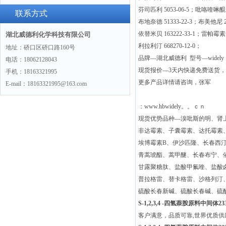
芬司匹利 5053-06-5；吡咯喹啉醌 7
联系方式
布地奈德 51333-22-3；布美他尼 28
依替米贝 163222-33-1；雷帕霉素 5
湖北威德利化学科技有限公司
利拉利汀 668270-12-0；
地址：硚口区硚口路160号
品牌—湖北威德利 型号—widely
电话：18062128043
现货报价—3天内快递免费送货
手机：18163321995
更多产品详情请咨询，张军
E-mail：18163321995@163.com
：www.hbwidely。。ｃｎ
现货优势品种—溴吡斯的明、肾
非达霉素、子囊霉素、达托霉素
埃博霉素B、伊沙匹隆、长春西
青蒿琥酯、蒿甲醚、长春布宁、
甘露聚糖肽、盐酸甲氟喹、盐酸
普拉格雷、替卡格雷、沙格列汀
硫酸长春新碱、硫酸长春碱、硫
S-1,2,3,4 -四氢萘胺原料中间体2335
客户满意，品质可靠,世界优质