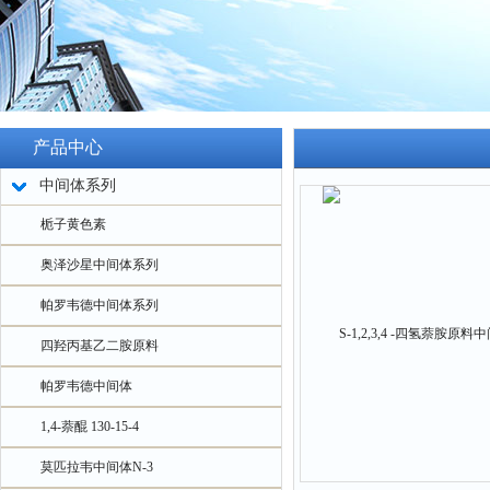
产品中心
中间体系列
栀子黄色素
奥泽沙星中间体系列
帕罗韦德中间体系列
四羟丙基乙二胺原料
帕罗韦德中间体
1,4-萘醌 130-15-4
莫匹拉韦中间体N-3