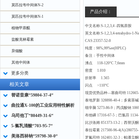
莫匹拉韦中间体N-2
产品介绍：
莫匹拉韦中间体N-1
中文名称:S-1,2,3,4 -四氢萘胺
植物甲萘醌
英文名称:S-1,2,3,4-tetrahydro-1-Na
盐酸克林霉素
CAS:23357-52-0
纯度：98%,99%ee(HPLC)
异烟酸
备注：手性中间体
其他中间体
沸点 118-120°C 7,6mm
密度 1.010
更多分类
折射率 1.565
相关文章
闪点 >110°C
现货优势品种—塞曲司特 112665-
替诺昔康“59804-37-4“
泰地罗新 328898-40-4；多索茶碱 6
曲拉通X-100的工业应用特性解析
细辛脑 5273-86-9；丙戊酸钠 1069
布他磷 17316-67-5；巴氯芬 1134-
乌司他丁“80449-31-6“
比沙洛姆 851373-13-2；西替沃酮 1
5-氟乳清酸“703-95-7“
泰拉霉素 217500-96-4(A)/280755-
美洛西林钠“59798-30-0“
罗氟司特 162401-32-3；帕潘立酮14