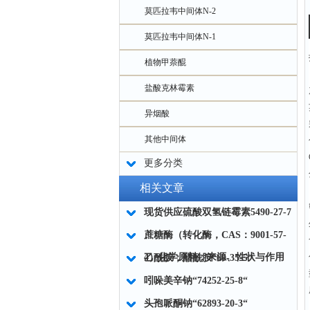
莫匹拉韦中间体N-2
莫匹拉韦中间体N-1
植物甲萘醌
盐酸克林霉素
异烟酸
其他中间体
更多分类
相关文章
现货供应硫酸双氢链霉素5490-27-7
蔗糖酶（转化酶，CAS：9001-57-
4）化学原料：来源、性状与作用
乙酰胺；醋酰胺“60-35-5“
吲哚美辛钠“74252-25-8“
头孢哌酮钠“62893-20-3“