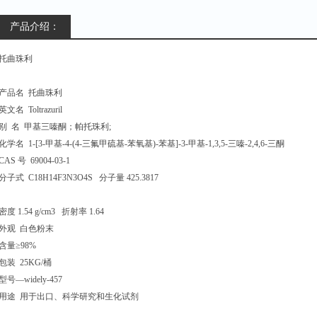
产品介绍：
托曲珠利
产品名 托曲珠利
英文名 Toltrazuril
别 名 甲基三嗪酮；帕托珠利;
化学名 1-[3-甲基-4-(4-三氟甲硫基-苯氧基)-苯基]-3-甲基-1,3,5-三嗪-2,4,6-三酮
CAS 号 69004-03-1
分子式 C18H14F3N3O4S 分子量 425.3817
密度 1.54 g/cm3 折射率 1.64
外观 白色粉末
含量≥98%
包装 25KG/桶
型号—widely-457
用途 用于出口、科学研究和生化试剂