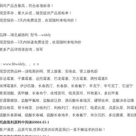
我司产品含量高，符合各项标准！
现货库存，量大从优，随货提供产品质检单！
现货报价—3天内免费送货，欢迎随时来电询价！
品牌—湖北威德利 型号—widely
现货报价—3天内快递免费送货，欢迎随时来电询价
更多产品详情请咨询，张军
：www.hbwidely。。ｃｎ
现货优势品种—溴吡斯的明、肾上腺素、安络血、肾上腺色腙
非达霉素、子囊霉素、达托霉素、巴龙霉素、万古霉素、两性霉素B
埃博霉素B、伊沙匹隆、长春西汀、长春胺、长春氟宁、辛克宁、辛可尼丁、它波宁
青蒿琥酯、蒿甲醚、长春布宁、依维莫司、吡美莫司、环孢素A、多抗甲素
甘露聚糖肽、盐酸甲氟喹、盐酸卤泛群、酒石酸长春瑞滨、硼替佐米、盐酸决奈达隆
普拉格雷、替卡格雷、沙格列汀、利格列汀、利拉列汀、吡柔比星、戊柔比星、阿霉
硫酸长春新碱、硫酸长春碱、硫酸长春地辛、长春氟宁、米尔贝肟、多拉菌素、塞拉
托曲珠利原料中间体69004-03-1
客户满意，品质可靠,世界优质供应商是我们一直不懈追求的目标！