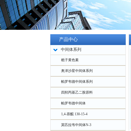
产品中心
中间体系列
栀子黄色素
奥泽沙星中间体系列
帕罗韦德中间体系列
四羟丙基乙二胺原料
帕罗韦德中间体
1,4-萘醌 130-15-4
莫匹拉韦中间体N-3