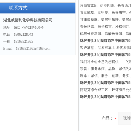
埃博霉素B、伊沙匹隆、长春西
联系方式
青蒿琥酯、蒿甲醚、长春布宁、
甘露聚糖肽、盐酸甲氟喹、盐酸
湖北威德利化学科技有限公司
普拉格雷、替卡格雷、沙格列汀
地址：硚口区硚口路160号
硫酸长春新碱、硫酸长春碱、硫
电话：18062128043
咪唑并[1,2-b]哒嗪原料中间体766-
手机：18163321995
客户满意，品质可靠,世界优质
E-mail：18163321995@163.com
咪唑并[1,2-b]哒嗪原料中间体766-
我们将全心全意为您提供——的
宗旨：服务永恒、品质、诚信为本
理念：诚信、服务、创新、务实
咪唑并[1,2-b]哒嗪原料中间体766-
阿尼芬净合成工艺、环评项目公
咪唑并[1,2-b]哒嗪原料中间体766-
产品：