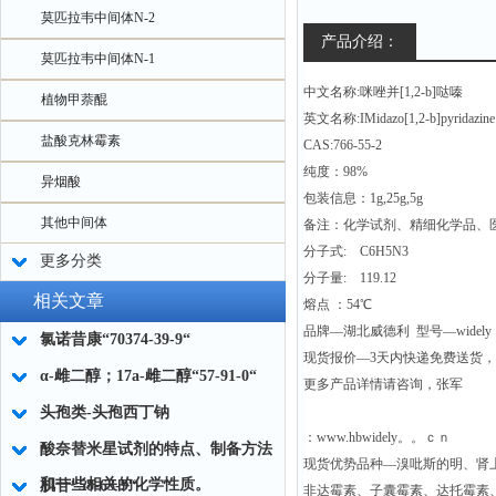
莫匹拉韦中间体N-2
产品介绍：
莫匹拉韦中间体N-1
中文名称:咪唑并[1,2-b]哒嗪
植物甲萘醌
英文名称:IMidazo[1,2-b]pyridazine
盐酸克林霉素
CAS:766-55-2
纯度：98%
异烟酸
包装信息：1g,25g,5g
其他中间体
备注：化学试剂、精细化学品、
分子式: C6H5N3
更多分类
分子量: 119.12
相关文章
熔点 ：54℃
品牌—湖北威德利 型号—widely
氯诺昔康“70374-39-9“
现货报价—3天内快递免费送货
α-雌二醇；17a-雌二醇“57-91-0“
更多产品详情请咨询，张军
头孢类-头孢西丁钠
：www.hbwidely。。ｃｎ
酸奈替米星试剂的特点、制备方法
现货优势品种—溴吡斯的明、肾
和一些相关的化学性质。
肌苷“58-63-9“
非达霉素、子囊霉素、达托霉素