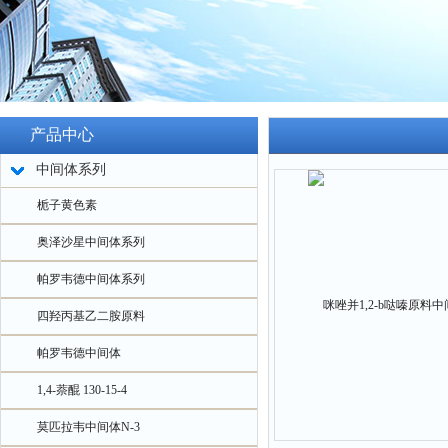
产品中心
中间体系列
栀子黄色素
奥泽沙星中间体系列
帕罗韦德中间体系列
四羟丙基乙二胺原料
帕罗韦德中间体
1,4-萘醌 130-15-4
莫匹拉韦中间体N-3