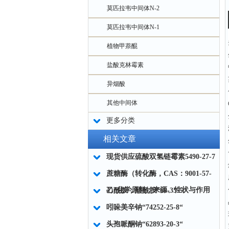
莫匹拉韦中间体N-2
莫匹拉韦中间体N-1
植物甲萘醌
盐酸克林霉素
异烟酸
其他中间体
更多分类
相关文章
现货供应硫酸双氢链霉素5490-27-7
蔗糖酶（转化酶，CAS：9001-57-
4）化学原料：来源、性状与作用
乙酰胺；醋酰胺“60-35-5“
吲哚美辛钠“74252-25-8“
头孢哌酮钠“62893-20-3“