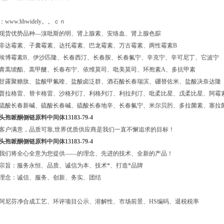
：www.hbwidely。。ｃｎ
现货优势品种—溴吡斯的明、肾上腺素、安络血、肾上腺色腙
非达霉素、子囊霉素、达托霉素、巴龙霉素、万古霉素、两性霉素B
埃博霉素B、伊沙匹隆、长春西汀、长春胺、长春氟宁、辛克宁、辛可尼丁、它波宁
青蒿琥酯、蒿甲醚、长春布宁、依维莫司、吡美莫司、环孢素A、多抗甲素
甘露聚糖肽、盐酸甲氟喹、盐酸卤泛群、酒石酸长春瑞滨、硼替佐米、盐酸决奈达隆
普拉格雷、替卡格雷、沙格列汀、利格列汀、利拉列汀、吡柔比星、戊柔比星、阿霉
硫酸长春新碱、硫酸长春碱、硫酸长春地辛、长春氟宁、米尔贝肟、多拉菌素、塞拉
头孢哌酮侧链原料中间体13183-79-4
客户满意，品质可靠,世界优质供应商是我们一直不懈追求的目标！
头孢哌酮侧链原料中间体13183-79-4
我们将全心全意为您提供——的理念、先进的技术、全新的产品！
宗旨：服务永恒、品质、诚信为本、技术*、打造*品牌
理念：诚信、服务、创新、务实、团结
阿尼芬净合成工艺、环评项目公示、溶解性、市场前景、HS编码、退税税率