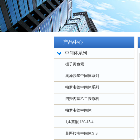
产品中心
中间体系列
栀子黄色素
奥泽沙星中间体系列
帕罗韦德中间体系列
四羟丙基乙二胺原料
帕罗韦德中间体
1,4-萘醌 130-15-4
莫匹拉韦中间体N-3