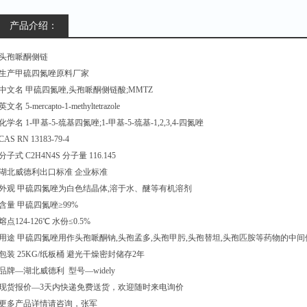
产品介绍：
头孢哌酮侧链
生产甲硫四氮唑原料厂家
中文名 甲硫四氮唑,头孢哌酮侧链酸;MMTZ
英文名 5-mercapto-1-methyltetrazole
化学名 1-甲基-5-巯基四氮唑;1-甲基-5-巯基-1,2,3,4-四氮唑
CAS RN 13183-79-4
分子式 C2H4N4S 分子量 116.145
湖北威德利出口标准 企业标准
外观 甲硫四氮唑为白色结晶体,溶于水、醚等有机溶剂
含量 甲硫四氮唑≥99%
熔点124-126℃ 水份≤0.5%
用途 甲硫四氮唑用作头孢哌酮钠,头孢孟多,头孢甲肟,头孢替坦,头孢匹胺等药物的中间
包装 25KG/纸板桶 避光干燥密封储存2年
品牌—湖北威德利 型号—widely
现货报价—3天内快递免费送货，欢迎随时来电询价
更多产品详情请咨询，张军