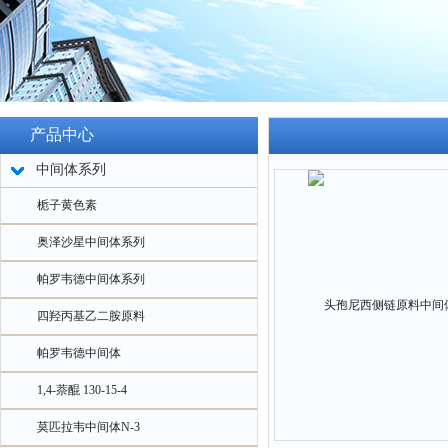
产品中心
中间体系列
栀子黄色素
奥泽沙星中间体系列
帕罗韦德中间体系列
四羟丙基乙二胺原料
帕罗韦德中间体
1,4-萘醌 130-15-4
莫匹拉韦中间体N-3