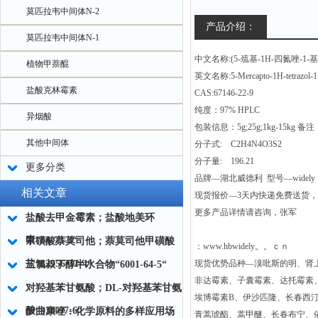
莫匹拉韦中间体N-2
产品介绍：
莫匹拉韦中间体N-1
中文名称:(5-巯基-1H-四氮唑-1-
植物甲萘醌
英文名称:5-Mercapto-1H-tetrazol-1-M
盐酸克林霉素
CAS:67146-22-9
纯度：97% HPLC
异烟酸
包装信息：5g;25g;1kg-15kg 备注：
其他中间体
分子式: C2H4N4O3S2
分子量: 196.21
更多分类
品牌—湖北威德利 型号—widely
相关文章
现货报价—3天内快递免费送货
更多产品详情请咨询，张军
盐酸去甲金霉素；盐酸地美环
素“64-73-3“
甲磺酸萘莫司他；萘莫司他甲磺酸
：www.hbwidely。。ｃｎ
盐“82956-11-4“
现货优势品种—溴吡斯的明、肾
三氯叔丁醇半水合物“6001-64-5“
非达霉素、子囊霉素、达托霉素
对羟基苯甘氨酸；DL-对羟基苯甘氨
埃博霉素B、伊沙匹隆、长春西
酸“938-97-6“
伊曲康唑：化学原料的多样应用场
青蒿琥酯、蒿甲醚、长春布宁、