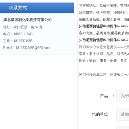
甘露聚糖肽、盐酸甲氟喹、盐酸
景
联系方式
普拉格雷、替卡格雷、沙格列汀
硫酸长春新碱、硫酸长春碱、硫
湖北威德利化学科技有限公司
头孢尼西侧链原料中间体67146-22
地址：硚口区硚口路160号
客户满意，品质可靠,世界优质
电话：18062128043
头孢尼西侧链原料中间体67146-22
手机：18163321995
我们将全心全意为您提供——的
E-mail：18163321995@163.com
宗旨：服务永恒、品质、诚信为本
理念：诚信、服务、创新、务实
阿尼芬净合成工艺、环评项目公
产品：
您的单位：