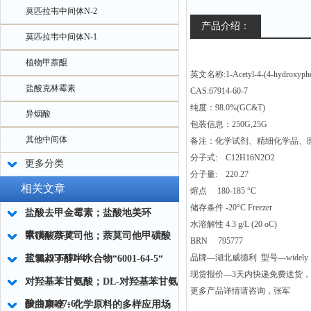
莫匹拉韦中间体N-2
产品介绍：
莫匹拉韦中间体N-1
植物甲萘醌
英文名称:1-Acetyl-4-(4-hydroxyphen
盐酸克林霉素
CAS:67914-60-7
纯度：98.0%(GC&T)
异烟酸
包装信息：250G,25G
其他中间体
备注：化学试剂、精细化学品、
分子式: C12H16N2O2
更多分类
分子量: 220.27
相关文章
熔点 180-185 °C
储存条件 -20°C Freezer
盐酸去甲金霉素；盐酸地美环
水溶解性 4.3 g/L (20 oC)
素“64-73-3“
甲磺酸萘莫司他；萘莫司他甲磺酸
BRN 795777
盐“82956-11-4“
品牌—湖北威德利 型号—widely
三氯叔丁醇半水合物“6001-64-5“
现货报价—3天内快递免费送货
对羟基苯甘氨酸；DL-对羟基苯甘氨
更多产品详情请咨询，张军
酸“938-97-6“
伊曲康唑：化学原料的多样应用场