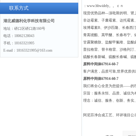
：www.hbwidely。。ｃｎ
景
联系方式
现货优势品种—溴吡斯的明、肾
非达霉素、子囊霉素、达托霉素
湖北威德利化学科技有限公司
埃博霉素B、伊沙匹隆、长春西
地址：硚口区硚口路160号
青蒿琥酯、蒿甲醚、长春布宁、
电话：18062128043
甘露聚糖肽、盐酸甲氟喹、盐酸
手机：18163321995
普拉格雷、替卡格雷、沙格列汀
E-mail：18163321995@163.com
硫酸长春新碱、硫酸长春碱、硫
原料中间体67914-60-7
客户满意，品质可靠,世界优质
原料中间体67914-60-7
我们将全心全意为您提供——的
宗旨：服务永恒、品质、诚信为本
理念：诚信、服务、创新、务实
阿尼
芬净合成工艺、环评项目公