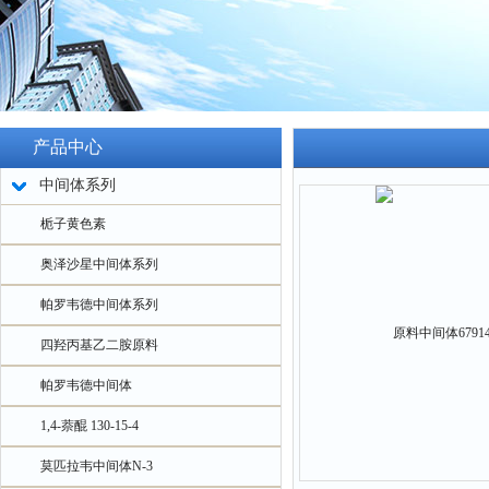
产品中心
中间体系列
栀子黄色素
奥泽沙星中间体系列
帕罗韦德中间体系列
四羟丙基乙二胺原料
帕罗韦德中间体
1,4-萘醌 130-15-4
莫匹拉韦中间体N-3