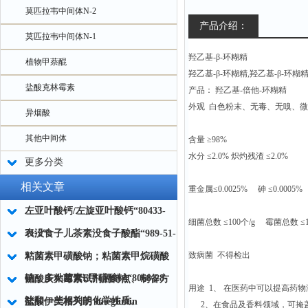
莫匹拉韦中间体N-2
产品介绍：
莫匹拉韦中间体N-1
羟乙基-β-环糊精
植物甲萘醌
羟乙基-β-环糊精,羟乙基-β-环糊精
盐酸克林霉素
产品： 羟乙基-倍他-环糊精
外观 白色粉末、无毒、无嗅、
异烟酸
其他中间体
含量 ≥98%
水分 ≤2.0% 炽灼残渣 ≤2.0%
更多分类
相关文章
重金属≤0.0025% 砷 ≤0.0005%
左亚叶酸钙/左旋亚叶酸钙“80433-
细菌总数 ≤100个/g 霉菌总数 ≤1
71-2“
表没食子儿茶素没食子酸酯“989-51-
5“
致病菌 不得检出
粘菌素甲磺酸钠；粘菌素甲烷磺酸
钠；多粘菌素E甲磺酸钠“8068-28-
硫酸庆大霉素试剂的特点、制备方
用途 1、 在医药中可以提高药物
8“
法和一些相关的化学性质。
盐酸伊美格列明 Imeglimin
2、在食品及香料领域，可掩盖