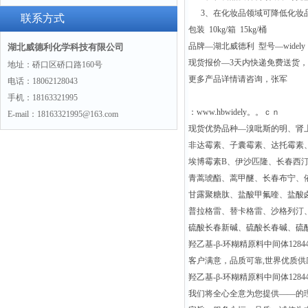
3、在化妆品领域可降低化妆品
(hydrochloride)“775351-61-6“
联系方式
包装 10kg/箱 15kg/桶
品牌—湖北威德利 型号—widely
湖北威德利化学科技有限公司
现货报价—3天内快递免费送货
地址：硚口区硚口路160号
更多产品详情请咨询，张军
电话：18062128043
手机：18163321995
：www.hbwidely。。ｃｎ
E-mail：18163321995@163.com
现货优势品种—溴吡斯的明、肾
非达霉素、子囊霉素、达托霉素
埃博霉素B、伊沙匹隆、长春西
青蒿琥酯、蒿甲醚、长春布宁、
甘露聚糖肽、盐酸甲氟喹、盐酸
普拉格雷、替卡格雷、沙格列汀
硫酸长春新碱、硫酸长春碱、硫
羟乙基-β-环糊精原料中间体128446
客户满意，品质可靠,世界优质
羟乙基-β-环糊精原料中间体128446
我们将全心全意为您提供——的