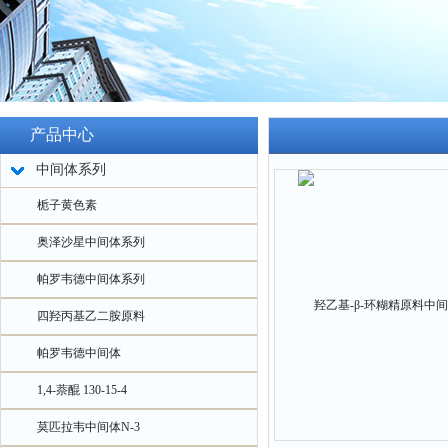
产品中心
中间体系列
栀子黄色素
奥泽沙星中间体系列
帕罗韦德中间体系列
四羟丙基乙二胺原料
帕罗韦德中间体
1,4-萘醌 130-15-4
莫匹拉韦中间体N-3