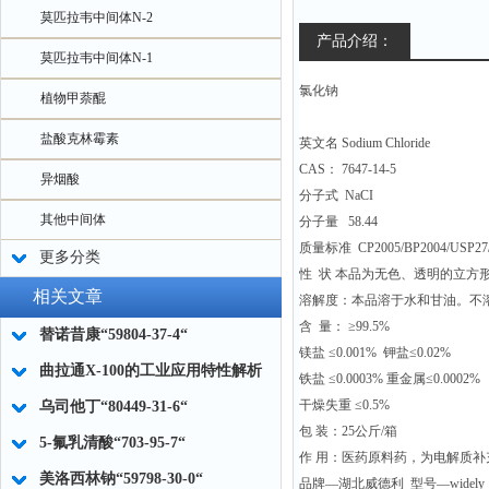
莫匹拉韦中间体N-2
产品介绍：
莫匹拉韦中间体N-1
氯化钠
植物甲萘醌
盐酸克林霉素
英文名 Sodium Chloride
CAS： 7647-14-5
异烟酸
分子式 NaCI
其他中间体
分子量 58.44
质量标准 CP2005/BP2004/USP27/
更多分类
性 状 本品为无色、透明的立方
相关文章
溶解度：本品溶于水和甘油。不
含 量： ≥99.5%
替诺昔康“59804-37-4“
镁盐 ≤0.001% 钾盐≤0.02%
曲拉通X-100的工业应用特性解析
铁盐 ≤0.0003% 重金属≤0.0002%
干燥失重 ≤0.5%
乌司他丁“80449-31-6“
包 装：25公斤/箱
5-氟乳清酸“703-95-7“
作 用：医药原料药，为电解质
美洛西林钠“59798-30-0“
品牌—湖北威德利 型号—widely