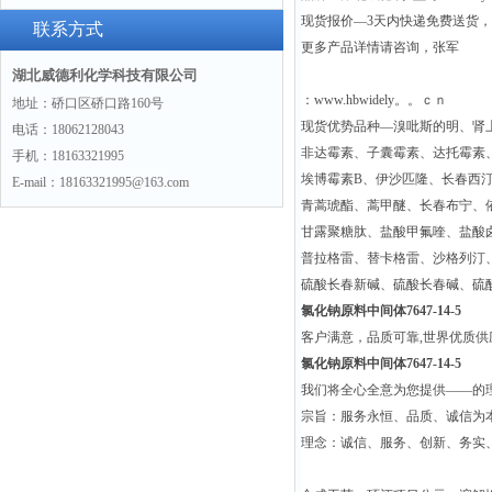
现货报价—3天内快递免费送货
联系方式
更多产品详情请咨询，张军
湖北威德利化学科技有限公司
：www.hbwidely。。ｃｎ
地址：硚口区硚口路160号
现货优势品种—溴吡斯的明、肾
电话：18062128043
非达霉素、子囊霉素、达托霉素
手机：18163321995
埃博霉素B、伊沙匹隆、长春西
E-mail：18163321995@163.com
青蒿琥酯、蒿甲醚、长春布宁、
甘露聚糖肽、盐酸甲氟喹、盐酸
普拉格雷、替卡格雷、沙格列汀
硫酸长春新碱、硫酸长春碱、硫
氯化钠原料中间体7647-14-5
客户满意，品质可靠,世界优质
氯化钠原料中间体7647-14-5
我们将全心全意为您提供——的
宗旨：服务永恒、品质、诚信为本
理念：诚信、服务、创新、务实