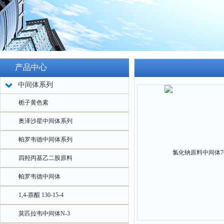
产品中心
中间体系列
栀子黄色素
奥泽沙星中间体系列
帕罗韦德中间体系列
四羟丙基乙二胺原料
帕罗韦德中间体
1,4-萘醌 130-15-4
莫匹拉韦中间体N-3