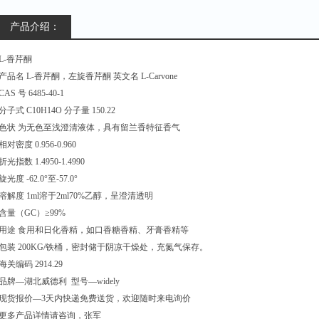
产品介绍：
L-香芹酮
产品名 L-香芹酮，左旋香芹酮 英文名 L-Carvone
CAS 号 6485-40-1
分子式 C10H14O 分子量 150.22
色状 为无色至浅澄清液体，具有留兰香特征香气
相对密度 0.956-0.960
折光指数 1.4950-1.4990
旋光度 -62.0°至-57.0°
溶解度 1ml溶于2ml70%乙醇，呈澄清透明
含量（GC）≥99%
用途 食用和日化香精，如口香糖香精、牙膏香精等
包装 200KG/铁桶，密封储于阴凉干燥处，充氮气保存。
海关编码 2914.29
品牌—湖北威德利 型号—widely
现货报价—3天内快递免费送货，欢迎随时来电询价
更多产品详情请咨询，张军