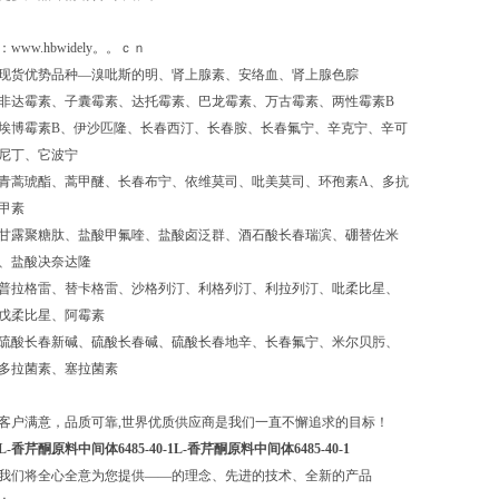
：www.hbwidely。。ｃｎ
现货优势品种—溴吡斯的明、肾上腺素、安络血、肾上腺色腙
非达霉素、子囊霉素、达托霉素、巴龙霉素、万古霉素、两性霉素B
埃博霉素B、伊沙匹隆、长春西汀、长春胺、长春氟宁、辛克宁、辛可
尼丁、它波宁
青蒿琥酯、蒿甲醚、长春布宁、依维莫司、吡美莫司、环孢素A、多抗
甲素
甘露聚糖肽、盐酸甲氟喹、盐酸卤泛群、酒石酸长春瑞滨、硼替佐米
、盐酸决奈达隆
普拉格雷、替卡格雷、沙格列汀、利格列汀、利拉列汀、吡柔比星、
戊柔比星、阿霉素
硫酸长春新碱、硫酸长春碱、硫酸长春地辛、长春氟宁、米尔贝肟、
多拉菌素、塞拉菌素
客户满意，品质可靠,世界优质供应商是我们一直不懈追求的目标！
L-香芹酮原料中间体6485-40-1
L-香芹酮原料中间体6485-40-1
我们将全心全意为您提供——的理念、先进的技术、全新的产品