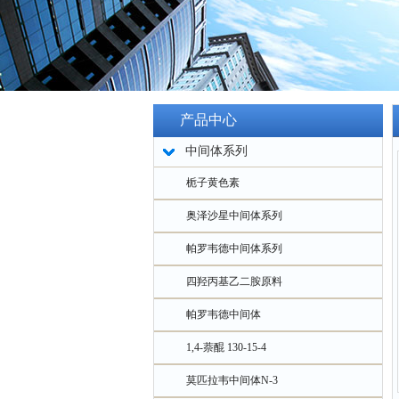
产品中心
中间体系列
栀子黄色素
奥泽沙星中间体系列
帕罗韦德中间体系列
四羟丙基乙二胺原料
帕罗韦德中间体
1,4-萘醌 130-15-4
莫匹拉韦中间体N-3