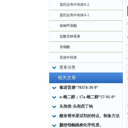
莫匹拉韦中间体N-2
莫匹拉韦中间体N-1
植物甲萘醌
盐酸克林霉素
异烟酸
其他中间体
更多分类
相关文章
氯诺昔康“70374-39-9“
α-雌二醇；17a-雌二醇“57-91-0“
头孢类-头孢西丁钠
酸奈替米星试剂的特点、制备方法
和一些相关的化学性质。
肌苷“58-63-9“