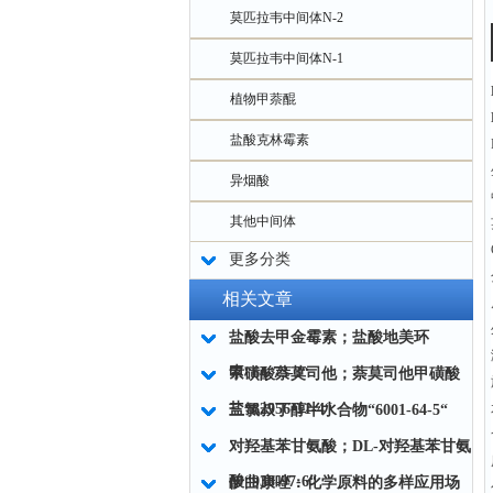
莫匹拉韦中间体N-2
莫匹拉韦中间体N-1
植物甲萘醌
盐酸克林霉素
异烟酸
其他中间体
更多分类
相关文章
盐酸去甲金霉素；盐酸地美环
素“64-73-3“
甲磺酸萘莫司他；萘莫司他甲磺酸
盐“82956-11-4“
三氯叔丁醇半水合物“6001-64-5“
对羟基苯甘氨酸；DL-对羟基苯甘氨
酸“938-97-6“
伊曲康唑：化学原料的多样应用场