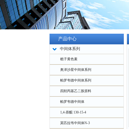
产品中心
中间体系列
栀子黄色素
奥泽沙星中间体系列
帕罗韦德中间体系列
四羟丙基乙二胺原料
帕罗韦德中间体
1,4-萘醌 130-15-4
莫匹拉韦中间体N-3