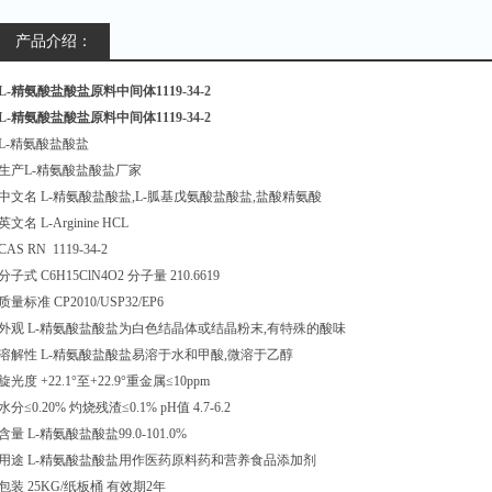
产品介绍：
L-精氨酸盐酸盐原料中间体1119-34-2
L-精氨酸盐酸盐原料中间体1119-34-2
L-精氨酸盐酸盐
生产L-精氨酸盐酸盐厂家
中文名 L-精氨酸盐酸盐,L-胍基戊氨酸盐酸盐,盐酸精氨酸
英文名 L-Arginine HCL
CAS RN 1119-34-2
分子式 C6H15ClN4O2 分子量 210.6619
质量标准 CP2010/USP32/EP6
外观 L-精氨酸盐酸盐为白色结晶体或结晶粉末,有特殊的酸味
溶解性 L-精氨酸盐酸盐易溶于水和甲酸,微溶于乙醇
旋光度 +22.1°至+22.9°重金属≤10ppm
水分≤0.20% 灼烧残渣≤0.1% pH值 4.7-6.2
含量 L-精氨酸盐酸盐99.0-101.0%
用途 L-精氨酸盐酸盐用作医药原料药和营养食品添加剂
包装 25KG/纸板桶 有效期2年