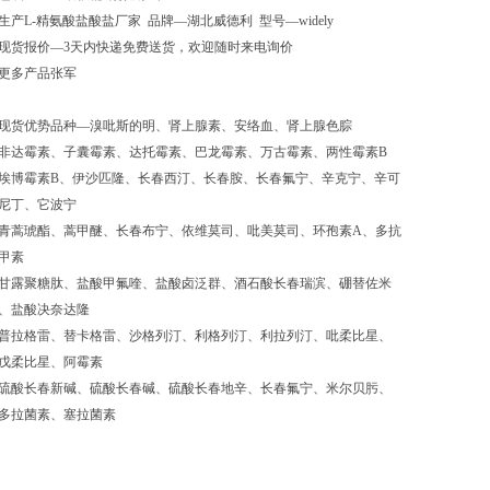
生产L-精氨酸盐酸盐厂家 品牌—湖北威德利 型号—widely
现货报价—3天内快递免费送货，欢迎随时来电询价
更多产品张军
现货优势品种—溴吡斯的明、肾上腺素、安络血、肾上腺色腙
非达霉素、子囊霉素、达托霉素、巴龙霉素、万古霉素、两性霉素B
埃博霉素B、伊沙匹隆、长春西汀、长春胺、长春氟宁、辛克宁、辛可
尼丁、它波宁
青蒿琥酯、蒿甲醚、长春布宁、依维莫司、吡美莫司、环孢素A、多抗
甲素
甘露聚糖肽、盐酸甲氟喹、盐酸卤泛群、酒石酸长春瑞滨、硼替佐米
、盐酸决奈达隆
普拉格雷、替卡格雷、沙格列汀、利格列汀、利拉列汀、吡柔比星、
戊柔比星、阿霉素
硫酸长春新碱、硫酸长春碱、硫酸长春地辛、长春氟宁、米尔贝肟、
多拉菌素、塞拉菌素