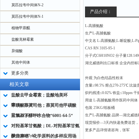
莫匹拉韦中间体N-2
产品介绍：
莫匹拉韦中间体N-1
L-高脯氨酸
植物甲萘醌
生产L-高脯氨酸
盐酸克林霉素
中文名 L-高脯氨酸;L-哌啶酸;L-Pipeco
CAS RN 3105-95-1
异烟酸
分子式C6H10NO2 分子量128.149
其他中间体
湖北威德利出口标准 企业内控标
更多分类
外观 为白色结晶性粉末
相关文章
含量≥98.5% 熔点270-275℃ 比旋度
炽灼残渣≤0.02% 铁盐≤10ppm 干
盐酸去甲金霉素；盐酸地美环
用途 L-高脯氨酸用作医药中间体
素“64-73-3“
甲磺酸萘莫司他；萘莫司他甲磺酸
包装 25KG/纸板桶
盐“82956-11-4“
生产L-高脯氨酸 品牌—湖北威德利 
三氯叔丁醇半水合物“6001-64-5“
现货报价—3天内快递免费送货
对羟基苯甘氨酸；DL-对羟基苯甘氨
更多产品详情请咨询，张军
酸“938-97-6“
伊曲康唑：化学原料的多样应用场