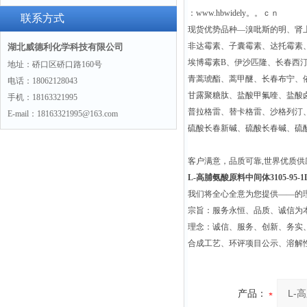
：www.hbwidely。。ｃｎ
景
联系方式
现货优势品种—溴吡斯的明、肾
非达霉素、子囊霉素、达托霉素
湖北威德利化学科技有限公司
埃博霉素B、伊沙匹隆、长春西
地址：硚口区硚口路160号
青蒿琥酯、蒿甲醚、长春布宁、
电话：18062128043
甘露聚糖肽、盐酸甲氟喹、盐酸
手机：18163321995
普拉格雷、替卡格雷、沙格列汀
E-mail：18163321995@163.com
硫酸长春新碱、硫酸长春碱、硫
客户满意，品质可靠,世界优质
L-高脯氨酸原料中间体3105-95-1
我们将全心全意为您提供——的
宗旨：服务永恒、品质、诚信为本
理念：诚信、服务、创新、务实
合成工艺、环评项目公示、溶解
产品：