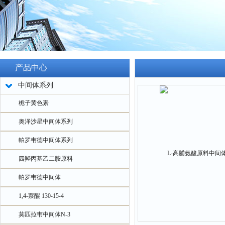
产品中心
中间体系列
栀子黄色素
奥泽沙星中间体系列
帕罗韦德中间体系列
四羟丙基乙二胺原料
帕罗韦德中间体
1,4-萘醌 130-15-4
莫匹拉韦中间体N-3