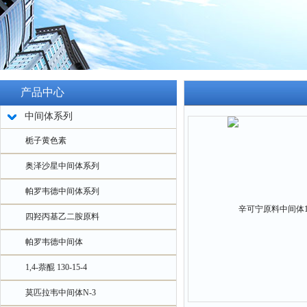
产品中心
中间体系列
栀子黄色素
奥泽沙星中间体系列
帕罗韦德中间体系列
四羟丙基乙二胺原料
帕罗韦德中间体
1,4-萘醌 130-15-4
莫匹拉韦中间体N-3