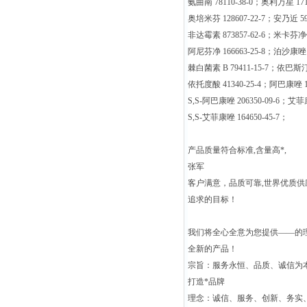
氨曲南 78110-38-0；奥利万星 1710
奥培米芬 128607-22-7；安乃近 59
非达霉素 873857-62-6；米卡芬净钠 
阿尼芬净 166663-25-8；泊沙康唑 1
棘白菌素 B 79411-15-7；依巴斯汀 
依托度酸 41340-25-4；阿巴康唑 18
S,S-阿巴康唑 206350-09-6；艾菲康
S,S-艾菲康唑 164650-45-7；
产品质量符合标准,含量高*,
张军
客户满意，品质可靠,世界优质
追求的目标！
我们将全心全意为您提供——的
全新的产品！
宗旨：服务永恒、品质、诚信为
打造*品牌
理念：诚信、服务、创新、务实