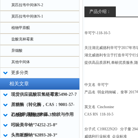
莫匹拉韦中间体N-2
产品介绍：
莫匹拉韦中间体N-1
植物甲萘醌
辛可宁-118-10-5
盐酸克林霉素
关注湖北威德利辛可宁2017年市
异烟酸
湖北威德利专注于打造辛可宁行
其他中间体
提供高品质原料,奉献优质服务,
更多分类
相关文章
中文名 辛可宁
产品名 弱金鸡纳碱， 奎寧 201
现货供应硫酸双氢链霉素5490-27-7
蔗糖酶（转化酶，CAS：9001-57-
英文名 Cinchonine
4）化学原料：来源、性状与作用
CAS RN 118-10-5
乙酰胺；醋酰胺“60-35-5“
吲哚美辛钠“74252-25-8“
分子式 C19H22N2O 分子量 294.
头孢哌酮钠“62893-20-3“
威德利行业标准 企业标准