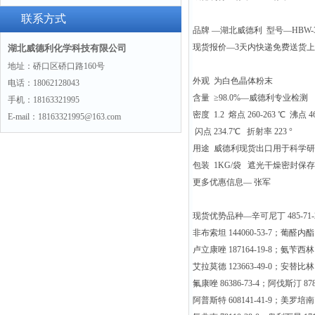
联系方式
品牌 —湖北威德利 型号—HBW-34
现货报价—3天内快递免费送货
湖北威德利化学科技有限公司
地址：硚口区硚口路160号
外观 为白色晶体粉末
电话：18062128043
含量 ≥98.0%—威德利专业检测
手机：18163321995
密度 1.2 熔点 260-263 ℃ 沸点 4
E-mail：18163321995@163.com
闪点 234.7℃ 折射率 223 °
用途 威德利现货出口用于科学
包装 1KG/袋 遮光干燥密封保存
更多优惠信息— 张军
现货优势品种—辛可尼丁 485-71-2
非布索坦 144060-53-7；葡醛内酯 3
卢立康唑 187164-19-8；氨苄西林 6
艾拉莫德 123663-49-0；安替比林 6
氟康唑 86386-73-4；阿伐斯汀 878
阿普斯特 608141-41-9；美罗培南 9