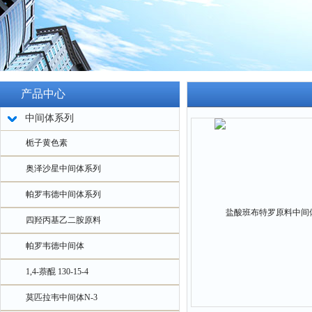
产品中心
中间体系列
栀子黄色素
奥泽沙星中间体系列
帕罗韦德中间体系列
四羟丙基乙二胺原料
帕罗韦德中间体
1,4-萘醌 130-15-4
莫匹拉韦中间体N-3