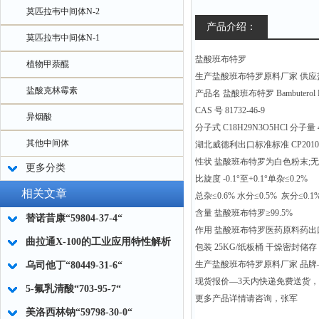
莫匹拉韦中间体N-2
产品介绍：
莫匹拉韦中间体N-1
盐酸班布特罗
植物甲萘醌
生产盐酸班布特罗原料厂家 供应
盐酸克林霉素
产品名 盐酸班布特罗 Bambuterol H
CAS 号 81732-46-9
异烟酸
分子式 C18H29N3O5HCl 分子量 4
其他中间体
湖北威德利出口标准标准 CP2010/U
性状 盐酸班布特罗为白色粉末;无
更多分类
比旋度 -0.1°至+0.1°单杂≤0.2%
相关文章
总杂≤0.6% 水分≤0.5% 灰分≤0.1
含量 盐酸班布特罗≥99.5%
替诺昔康“59804-37-4“
作用 盐酸班布特罗医药原料药
曲拉通X-100的工业应用特性解析
包装 25KG/纸板桶 干燥密封储存
生产盐酸班布特罗原料厂家 品牌—湖
乌司他丁“80449-31-6“
现货报价—3天内快递免费送货
5-氟乳清酸“703-95-7“
更多产品详情请咨询，张军
美洛西林钠“59798-30-0“