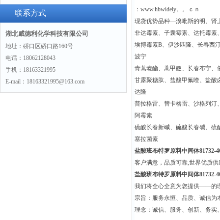
：www.hbwidely。。ｃｎ
联系方式
现货优势品种—溴吡斯的明、肾
非达霉素、子囊霉素、达托霉素
湖北威德利化学科技有限公司
埃博霉素B、伊沙匹隆、长春西
地址：硚口区硚口路160号
波宁
电话：18062128043
青蒿琥酯、蒿甲醚、长春布宁、
手机：18163321995
甘露聚糖肽、盐酸甲氟喹、盐酸
E-mail：18163321995@163.com
达隆
普拉格雷、替卡格雷、沙格列汀
阿霉素
硫酸长春新碱、硫酸长春碱、硫
塞拉菌素
盐酸班布特罗原料中间体81732-46
客户满意，品质可靠,世界优质
盐酸班布特罗原料中间体81732-46
我们将全心全意为您提供——的
宗旨：服务永恒、品质、诚信为本
理念：诚信、服务、创新、务实