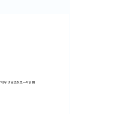
D-半乳辛吡喃糖苷盐酸盐—水合物