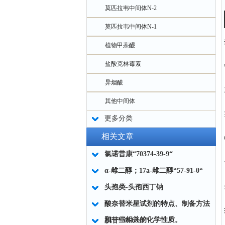
莫匹拉韦中间体N-2
莫匹拉韦中间体N-1
植物甲萘醌
盐酸克林霉素
异烟酸
其他中间体
更多分类
相关文章
氯诺昔康“70374-39-9“
α-雌二醇；17a-雌二醇“57-91-0“
头孢类-头孢西丁钠
酸奈替米星试剂的特点、制备方法
和一些相关的化学性质。
肌苷“58-63-9“