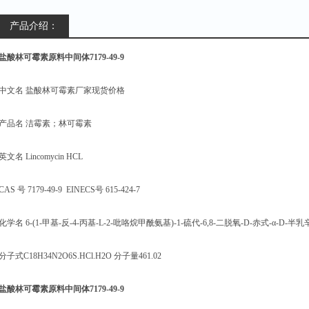
产品介绍：
盐酸林可霉素原料中间体7179-49-9
中文名 盐酸林可霉素厂家现货价格
产品名 洁霉素；林可霉素
英文名 Lincomycin HCL
CAS 号 7179-49-9 EINECS号 615-424-7
化学名 6-(1-甲基-反-4-丙基-L-2-吡咯烷甲酰氨基)-1-硫代-6,8-二脱氧-D-赤式-α-
分子式C18H34N2O6S.HCl.H2O 分子量461.02
盐酸林可霉素原料中间体7179-49-9