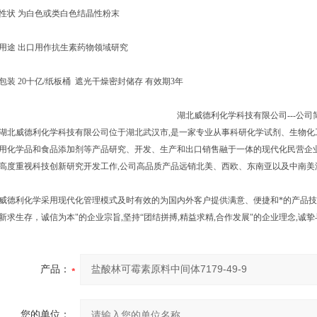
性状 为白色或类白色结晶性粉末
用途 出口用作抗生素药物领域研究
包装 20十亿/纸板桶 遮光干燥密封储存 有效期3年
湖北威德利化学科技有限公司---公司
湖北威德利化学科技有限公司位于湖北武汉市,是一家专业从事科研化学试剂、生物
用化学品和食品添加剂等产品研究、开发、生产和出口销售融于一体的现代化民营企业
高度重视科技创新研究开发工作,公司高品质产品远销北美、西欧、东南亚以及中南美
威德利化学采用现代化管理模式及时有效的为国内外客户提供满意、便捷和*的产品技
新求生存，诚信为本"的企业宗旨,坚持“团结拼搏,精益求精,合作发展"的企业理念,诚
产品：
您的单位：