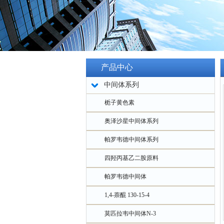
产品中心
中间体系列
栀子黄色素
奥泽沙星中间体系列
帕罗韦德中间体系列
四羟丙基乙二胺原料
帕罗韦德中间体
1,4-萘醌 130-15-4
莫匹拉韦中间体N-3