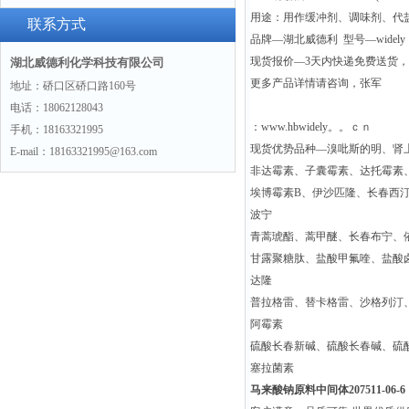
用途：用作缓冲剂、调味剂、代
(hydrochloride)“775351-61-6“
联系方式
品牌—湖北威德利 型号—widely
现货报价—3天内快递免费送货
湖北威德利化学科技有限公司
更多产品详情请咨询，张军
地址：硚口区硚口路160号
电话：18062128043
：www.hbwidely。。ｃｎ
手机：18163321995
现货优势品种—溴吡斯的明、肾
E-mail：18163321995@163.com
非达霉素、子囊霉素、达托霉素
埃博霉素B、伊沙匹隆、长春西
波宁
青蒿琥酯、蒿甲醚、长春布宁、
甘露聚糖肽、盐酸甲氟喹、盐酸
达隆
普拉格雷、替卡格雷、沙格列汀
阿霉素
硫酸长春新碱、硫酸长春碱、硫
塞拉菌素
马来酸钠原料中间体207511-06-6