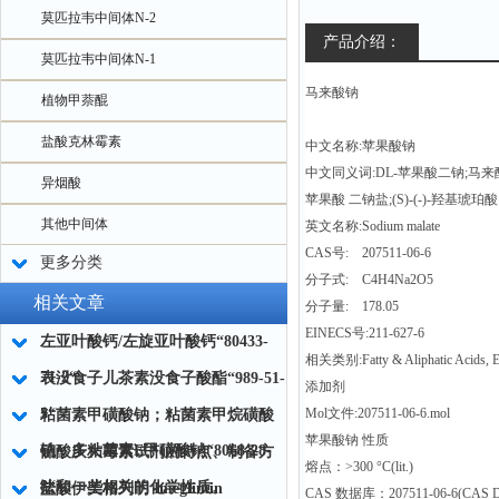
莫匹拉韦中间体N-2
产品介绍：
莫匹拉韦中间体N-1
马来酸钠
植物甲萘醌
盐酸克林霉素
中文名称:苹果酸钠
中文同义词:DL-苹果酸二钠;马来酸钠
异烟酸
苹果酸 二钠盐;(S)-(-)-羟基琥
其他中间体
英文名称:Sodium malate
CAS号: 207511-06-6
更多分类
分子式: C4H4Na2O5
相关文章
分子量: 178.05
EINECS号:211-627-6
左亚叶酸钙/左旋亚叶酸钙“80433-
相关类别:Fatty & Aliphatic Acids, Es
71-2“
表没食子儿茶素没食子酸酯“989-51-
添加剂
5“
Mol文件:207511-06-6.mol
粘菌素甲磺酸钠；粘菌素甲烷磺酸
苹果酸钠 性质
钠；多粘菌素E甲磺酸钠“8068-28-
硫酸庆大霉素试剂的特点、制备方
熔点：>300 °C(lit.)
8“
法和一些相关的化学性质。
盐酸伊美格列明 Imeglimin
CAS 数据库：207511-06-6(CAS Data