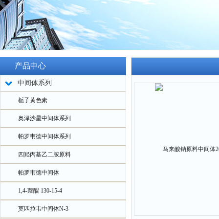
产品中心
中间体系列
栀子黄色素
奥泽沙星中间体系列
帕罗韦德中间体系列
四羟丙基乙二胺原料
帕罗韦德中间体
1,4-萘醌 130-15-4
莫匹拉韦中间体N-3