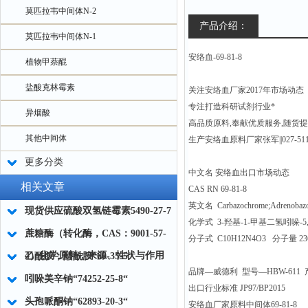
莫匹拉韦中间体N-2
产品介绍：
莫匹拉韦中间体N-1
安络血-69-81-8
植物甲萘醌
盐酸克林霉素
关注安络血厂家2017年市场动态
专注打造科研试剂行业*
异烟酸
高品质原料,奉献优质服务,随货
其他中间体
生产安络血原料厂家张军||027-5111
更多分类
中文名 安络血出口市场动态
相关文章
CAS RN 69-81-8
英文名 Carbazochrome;Adrenobaz
现货供应硫酸双氢链霉素5490-27-7
化学式 3-羟基-1-甲基二氢吲哚-5
蔗糖酶（转化酶，CAS：9001-57-
分子式 C10H12N4O3 分子量 236
4）化学原料：来源、性状与作用
乙酰胺；醋酰胺“60-35-5“
品牌—威德利 型号—HBW-611 
吲哚美辛钠“74252-25-8“
出口行业标准 JP97/BP2015
头孢哌酮钠“62893-20-3“
安络血厂家原料中间体69-81-8