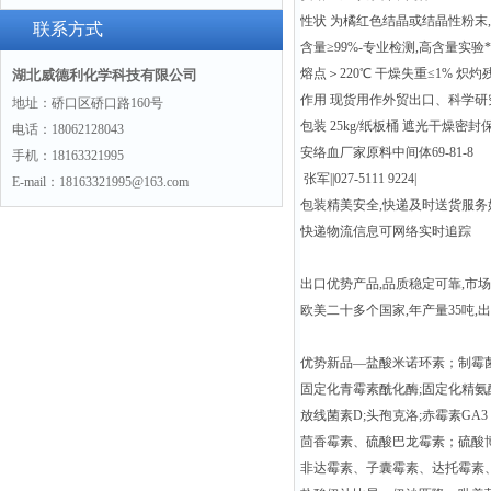
性状 为橘红色结晶或结晶性粉末,
联系方式
含量≥99%-专业检测,高含量实验*
熔点＞220℃ 干燥失重≤1% 炽灼残
湖北威德利化学科技有限公司
作用 现货用作外贸出口、科学
地址：硚口区硚口路160号
包装 25kg/纸板桶 遮光干燥密封
电话：18062128043
安络血厂家原料中间体69-81-8
手机：18163321995
张军||027-5111 9224|
E-mail：18163321995@163.com
包装精美安全,快递及时送货服务
快递物流信息可网络实时追踪
出口优势产品,品质稳定可靠,市
欧美二十多个国家,年产量35吨,出
优势新品—盐酸米诺环素；制霉
固定化青霉素酰化酶;固定化精氨
放线菌素D;头孢克洛;赤霉素GA
茴香霉素、硫酸巴龙霉素；硫酸
非达霉素、子囊霉素、达托霉素