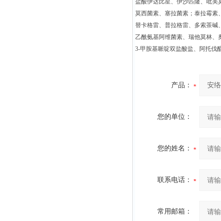
盐酸伊达比星、伊沙匹隆、吡美
莫西菌素、塞拉菌素；泰拉霉素
替卡格雷、普拉格雷、多索茶碱
乙酰氨基阿维菌素、瑞他莫林、奥
3-甲胺基哌啶双盐酸盐、阿托伐
产品：
您的单位：
您的姓名：
联系电话：
常用邮箱：