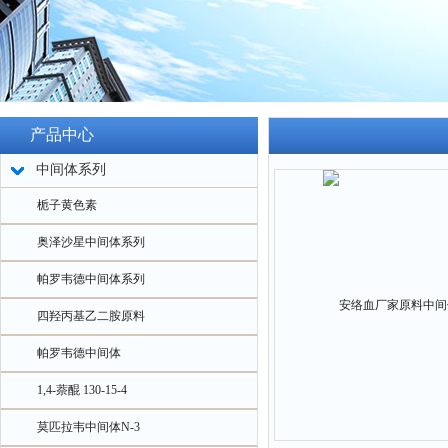
产品中心
中间体系列
栀子黄色素
奥泽沙星中间体系列
帕罗韦德中间体系列
四羟丙基乙二胺原料
帕罗韦德中间体
1,4-萘醌 130-15-4
莫匹拉韦中间体N-3