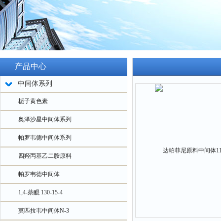
产品中心
中间体系列
栀子黄色素
奥泽沙星中间体系列
帕罗韦德中间体系列
四羟丙基乙二胺原料
帕罗韦德中间体
1,4-萘醌 130-15-4
莫匹拉韦中间体N-3