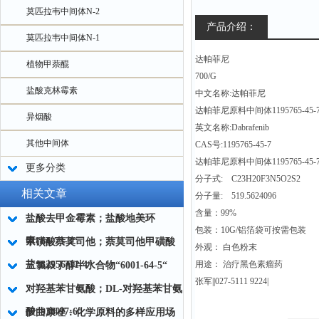
莫匹拉韦中间体N-2
产品介绍：
莫匹拉韦中间体N-1
达帕菲尼
植物甲萘醌
700/G
盐酸克林霉素
中文名称:达帕菲尼
达帕菲尼原料中间体1195765-45-
异烟酸
英文名称:Dabrafenib
其他中间体
CAS号:1195765-45-7
达帕菲尼原料中间体1195765-45-
更多分类
分子式: C23H20F3N5O2S2
相关文章
分子量: 519.5624096
含量：99%
盐酸去甲金霉素；盐酸地美环
包装：10G/铝箔袋可按需包装
素“64-73-3“
甲磺酸萘莫司他；萘莫司他甲磺酸
外观： 白色粉末
盐“82956-11-4“
用途： 治疗黑色素瘤药
三氯叔丁醇半水合物“6001-64-5“
张军||027-5111 9224|
对羟基苯甘氨酸；DL-对羟基苯甘氨
酸“938-97-6“
伊曲康唑：化学原料的多样应用场