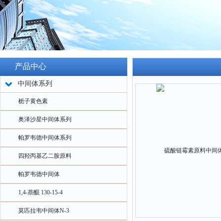
产品中心
中间体系列
栀子黄色素
奥泽沙星中间体系列
帕罗韦德中间体系列
四羟丙基乙二胺原料
帕罗韦德中间体
1,4-萘醌 130-15-4
莫匹拉韦中间体N-3