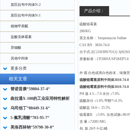
莫匹拉韦中间体N-2
产品介绍：
莫匹拉韦中间体N-1
硫酸链霉素
植物甲萘醌
280/KG
盐酸克林霉素
英文名称： Streptomycin Sulfate
CAS RN 3810-74-0
异烟酸
分子式:2(C21H39N7O12)·3(H2S
其他中间体
质量标准：CP2005/USP28/EP5.0
更多分类
外 观 白色或类白色粉末，味微
相关文章
硫酸链霉素原料中间体3810-74-0
硫酸链霉素原料中间体3810-74-0
替诺昔康“59804-37-4“
PH 值 4.5—7.0 水分 ≤7.0%
曲拉通X-100的工业应用特性解析
硫酸灰分 ≤1.0% 甲醇*≥0.3%
硫酸盐 18.0～ 25.5%
乌司他丁“80449-31-6“
链霉素B ≤3.0% 比色试验≥90.0
5-氟乳清酸“703-95-7“
含 量 ≥720IU/MG
美洛西林钠“59798-30-0“
包 装 20个十亿/桶