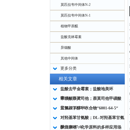
莫匹拉韦中间体N-2
莫匹拉韦中间体N-1
植物甲萘醌
盐酸克林霉素
异烟酸
其他中间体
更多分类
相关文章
盐酸去甲金霉素；盐酸地美环
素“64-73-3“
甲磺酸萘莫司他；萘莫司他甲磺酸
盐“82956-11-4“
三氯叔丁醇半水合物“6001-64-5“
对羟基苯甘氨酸；DL-对羟基苯甘氨
酸“938-97-6“
伊曲康唑：化学原料的多样应用场