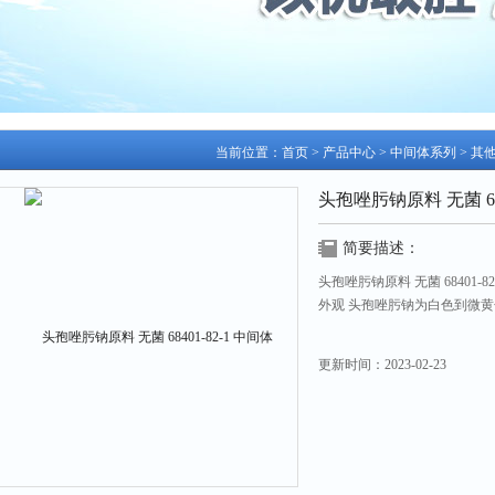
当前位置：
首页
>
产品中心
>
中间体系列
>
其
头孢唑肟钠原料 无菌 684
简要描述：
头孢唑肟钠原料 无菌 68401-82
外观 头孢唑肟钠为白色到微
溶解性 在水中极易溶解,
更新时间：
2023-02-23
含量 头孢唑肟≥90% 比旋度+125
纯度 ≥99.0%（总杂≤1.0%）