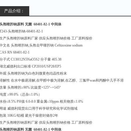
产品介绍：
头孢唑肟钠原料 无菌 68401-82-1 中间体
T243-头孢唑肟钠-68401-82-1
生产头孢唑肟钠原料厂家 供应头孢唑肟钠价格 工厂原料报价
中文名 头孢唑肟钠,头孢去甲噻肟钠 Ceftizoxime sodium
CAS RN 68401-82-1
分子式 C13H12N5NaO5S2 分子量 405.38
湖北威德利出口标准 CP2010/USP28/EP5
外观 头孢唑肟钠为白色到微黄色结晶性粉末
溶解性 在水中极易溶解,在甲醇中极为溶解,在乙醇、三氯甲wan和丙酮中几乎不溶
含量 头孢唑肟≥90% 比旋度+125°~+145°
纯度 ≥99.0%（总杂≤1.0%）
水份≤8.5% PH值 6.0-8.0 重金属≤10ppm 相关物质≤1.0%
用途 威德利现货出口用于科学研究和化学试剂领域
包装 10KG/铝桶 避光干燥密封储存2年
生产头孢唑肟钠原料厂家 供应头孢唑肟钠价格 工厂原料报价
头孢唑肟钠原料 无菌 68401-82-1 中间体