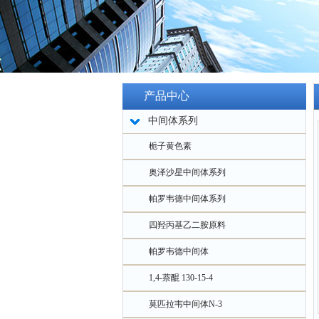
产品中心
中间体系列
栀子黄色素
奥泽沙星中间体系列
帕罗韦德中间体系列
四羟丙基乙二胺原料
帕罗韦德中间体
1,4-萘醌 130-15-4
莫匹拉韦中间体N-3